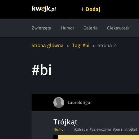
Dodaj
Zwierzęta
Humor
Galeria
Ciekawostki
Strona główna
Tag: #bi
Strona 2
#bi
Laureldrigar
Trójkąt
Humor
#zdrada
#dziewczyna
#para
#trojkat