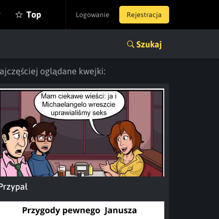
y
Top
Logowanie
Rejestracja
Szukaj
ajczęściej oglądane kwejki:
Przypał