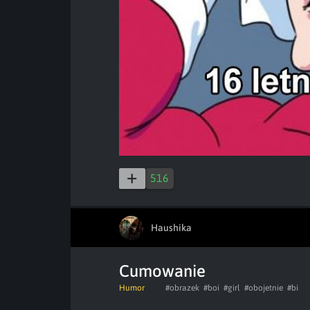
516
Haushika
Cumowanie
Humor
#obrazek
#boi
#girl
#obojetnie
#bi