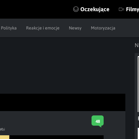
Oczekujące
Film
Polityka
Reakcje i emocje
Newsy
Motoryzacja
N
48
#bi