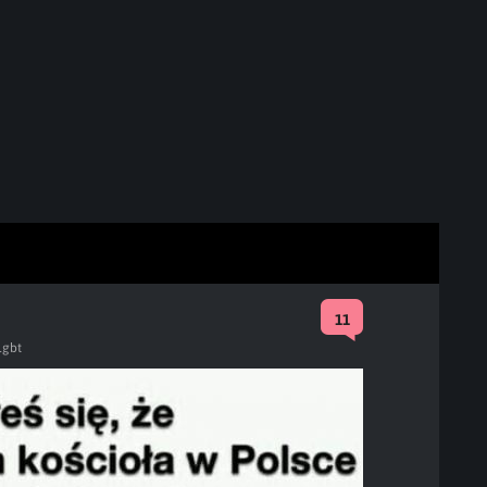
11
lgbt