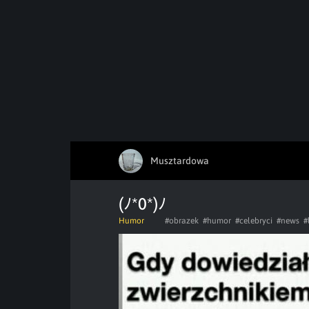
Musztardowa
(ﾉ*0*)ﾉ
Humor
#obrazek
#humor
#celebryci
#news
#