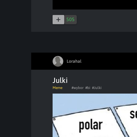
505
Lorahal
Julki
Meme
#wybor
#bi
#Julki