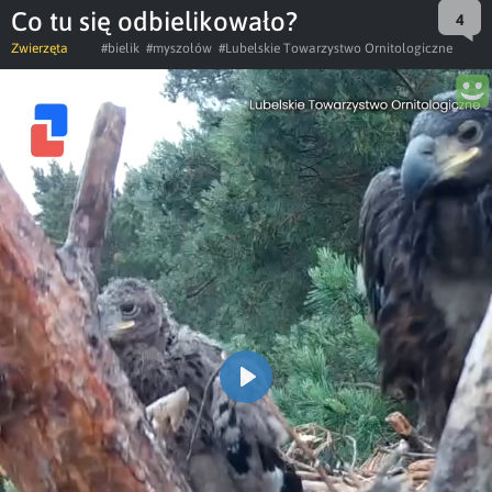
Co tu się odbielikowało?
4
Zwierzęta
#bielik
#myszołów
#Lubelskie Towarzystwo Ornitologiczne
Play