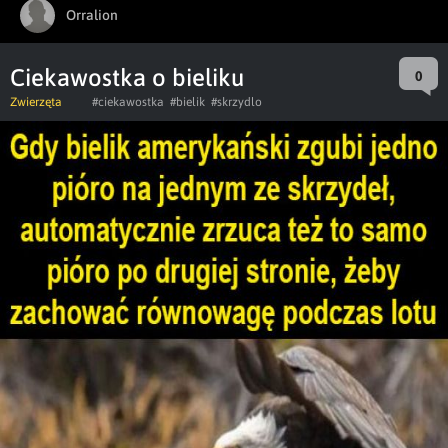
Orralion
Ciekawostka o bieliku
0
Zwierzęta
#ciekawostka
#bielik
#skrzydlo