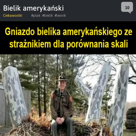
Bielik amerykański
10
Ciekawostki
#ptak
#bielik
#lesnik