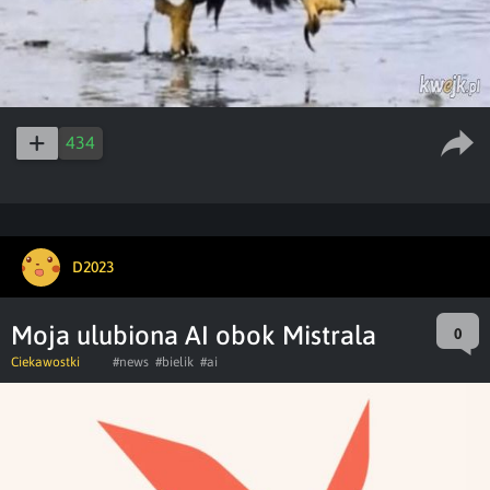
434
D2023
Moja ulubiona AI obok Mistrala
0
Ciekawostki
#news
#bielik
#ai