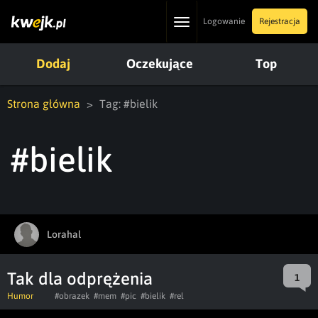
Toggle
Logowanie
Rejestracja
navigation
Dodaj
Oczekujące
Top
Strona główna
Tag: #bielik
#bielik
Lorahal
Tak dla odprężenia
1
Humor
#obrazek
#mem
#pic
#bielik
#rel