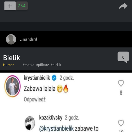
734
Linandiril
Bielik
0
Humor
#matka
#pilkarz
#bielik