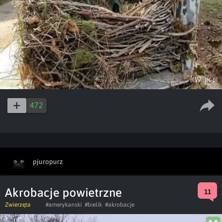
472
pjuropurz
Akrobacje powietrzne
11
Zwierzęta
#amerykanski
#bielik
#akrobacje