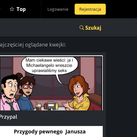
y
Top
Logowanie
Rejestracja
Szukaj
ajczęściej oglądane kwejki:
Przypał