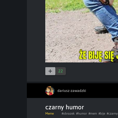
22
dariusz-zawadzki
czarny humor
Meme
#obrazek
#humor
#mem
#bije
#czarn