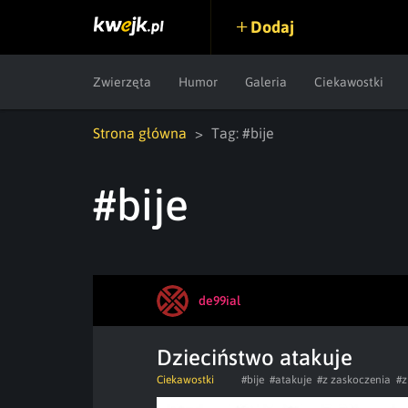
Dodaj
Zwierzęta
Humor
Galeria
Ciekawostki
Strona główna
Tag: #bije
#bije
de99ial
Dzieciństwo atakuje
Ciekawostki
#bije
#atakuje
#z zaskoczenia
#z