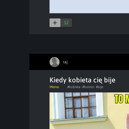
32
raj
Kiedy kobieta cię bije
Meme
#kobieta
#humor
#bije