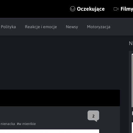
Oczekujące
Film
Polityka
Reakcje i emocje
Newsy
Motoryzacja
N
2
 nienacka
#w mientkie