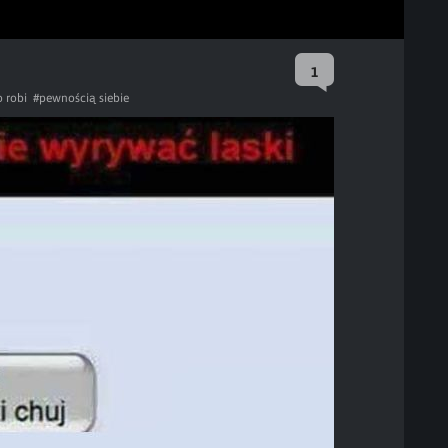
1
o robi
#pewnością siebie