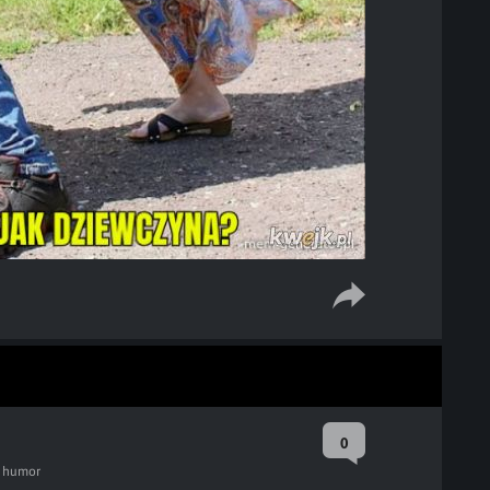
0
y humor