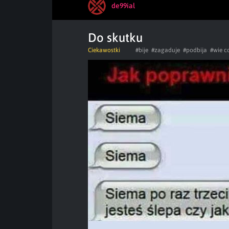
de99ial
Do skutku
Ciekawostki
#bije
#zagaduje
#podbija
#wie c