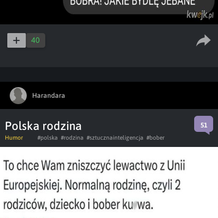
40
Harandara
Polska rodzina
51
Humor
#polska
#rodzina
#sztucznainteligencja
#bober