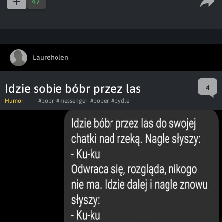
47
Laureholen
Idzie sobie bóbr przez las
4
Humor
#bobr
#messenger
#bober
#bydle