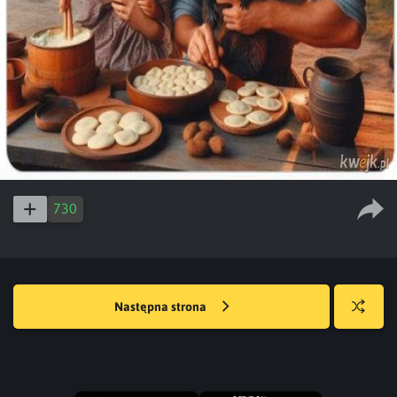
730
Następna strona
Losuj
kwejka