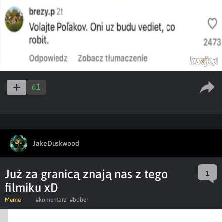
61
JakeDuskwood
Już za granicą znają nas z tego
1
filmiku xD
Meme
#komentarz
#bober