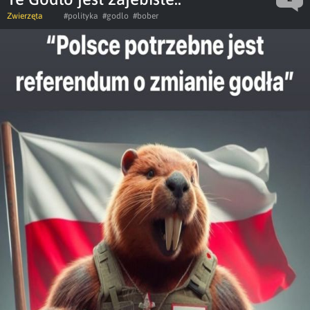
Zwierzęta
#polityka
#godlo
#bober