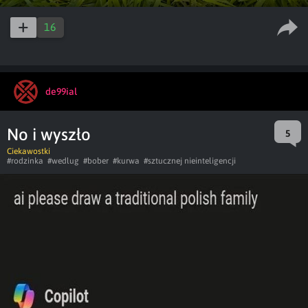
Play
Enable
PIP
Ent
captions
ful
16
de99ial
No i wyszło
5
Ciekawostki
#rodzinka
#wedlug
#bober
#kurwa
#sztucznej nieinteligencji