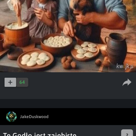
64
JakeDuskwood
Te Godło jest zajebiste..
2