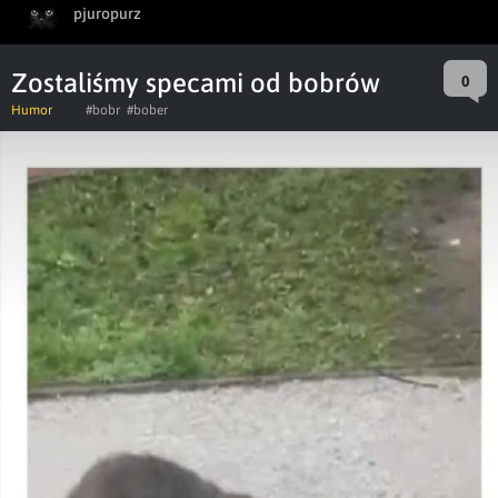
pjuropurz
Zostaliśmy specami od bobrów
0
Humor
#bobr
#bober