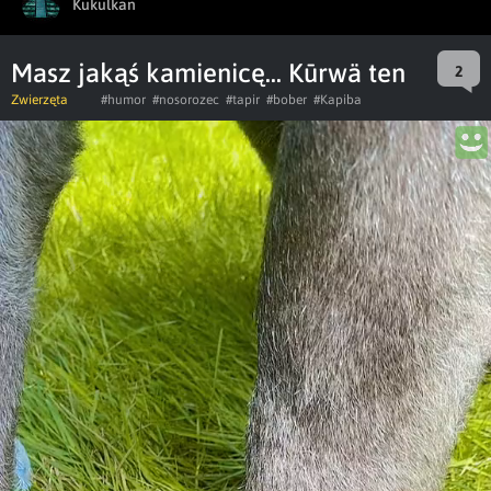
Kukulkan
Masz jakąś kamienicę... Kūrwä ten
2
Zwierzęta
#humor
#nosorozec
#tapir
#bober
#Kapiba