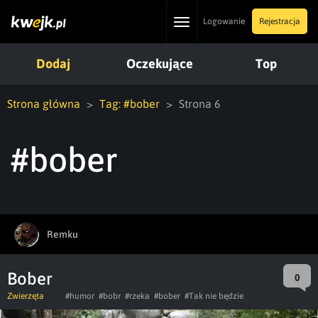
Toggle
Logowanie
Rejestracja
navigation
Dodaj
Oczekujące
Top
Strona główna
Tag: #bober
Strona 6
#bober
Remku
Bober
0
Zwierzęta
#humor
#bobr
#rzeka
#bober
#Tak nie będzie