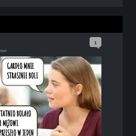
1
stwo