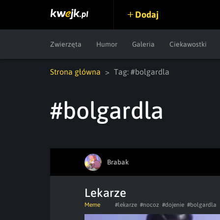
Dodaj
Zwierzęta
Humor
Galeria
Ciekawostki
Strona główna
Tag: #bolgardla
#bolgardla
Brabak
Lekarze
Meme
#lekarze
#nocoz
#dojenie
#bolgardla