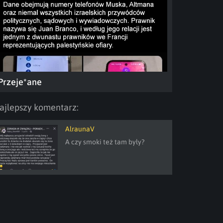
Przeje*ane
ajlepszy komentarz:
AlraunaV
A czy smoki też tam były?