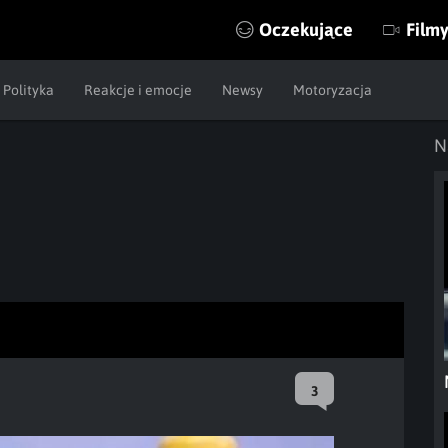
Oczekujące
Film
Polityka
Reakcje i emocje
Newsy
Motoryzacja
N
3