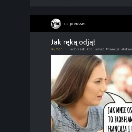
ostpreussen
Jak ręką odjął
Humor
#obrazek
#bol
#maz
#francuz
#lekar