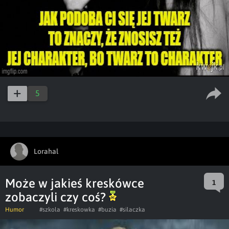
5
Lorahal
Może w jakieś kreskówce
1
zobaczyli czy coś?
Humor
#szkola
#kreskowka
#buzia
#silaczka