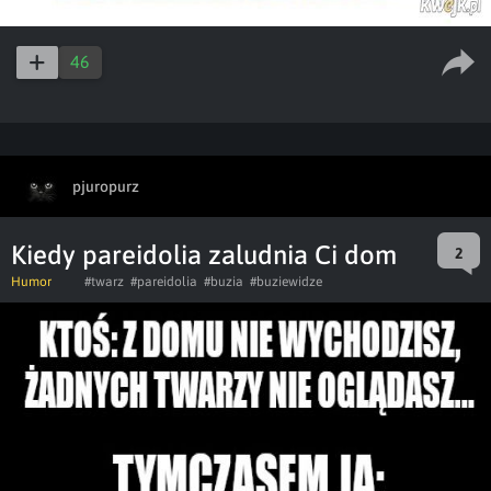
46
pjuropurz
Kiedy pareidolia zaludnia Ci dom
2
Humor
#twarz
#pareidolia
#buzia
#buziewidze