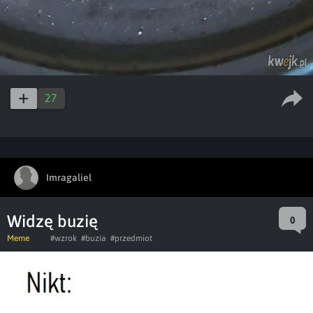
27
Imragaliel
Widzę buzię
0
Meme
#wzrok
#buzia
#przedmiot