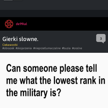
de99ial
Gierki słowne.
3
Ciekawostki
#obrazek
#skojarzenia
#nieprzetlumaczalne
#buzia
#oralne