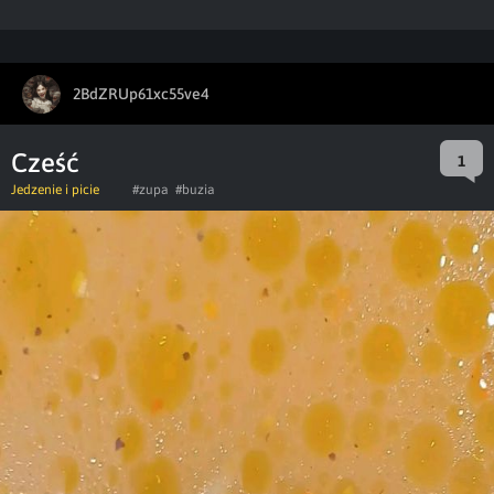
2BdZRUp61xc55ve4
Cześć
1
Jedzenie i picie
#zupa
#buzia