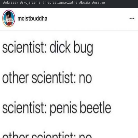
#obrazek
#skojarzenia
#nieprzetlumaczalne
#buzia
#oralne