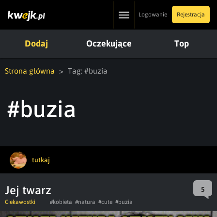
Toggle
Logowanie
Rejestracja
navigation
Dodaj
Oczekujące
Top
Strona główna
Tag: #buzia
#buzia
tutkaj
Jej twarz
5
Ciekawostki
#kobieta
#natura
#cute
#buzia