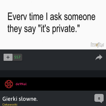
557
de99ial
Gierki słowne.
0
Ciekawostki