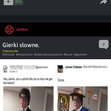
365
de99ial
Gierki słowne.
7
Ciekawostki
#obrazek
#skojarzenia
#nieprzetlumaczalne
#buzia
#językiem