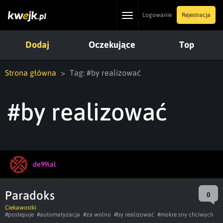
Toggle
Logowanie
Rejestracja
navigation
Dodaj
Oczekujące
Top
Strona główna
Tag: #by realizować
#by realizować
de99ial
Paradoks
0
Ciekawostki
#postepuje
#automatyzacja
#za wolno
#by realizować
#mokre sny chciwych