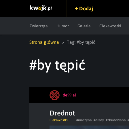
Dodaj
Zwierzęta
Humor
Galeria
Ciekawostki
Strona główna
Tag: #by tępić
#by tępić
de99ial
Drednot
Ciekawostki
#maszyna
#dredy
#zbudowana