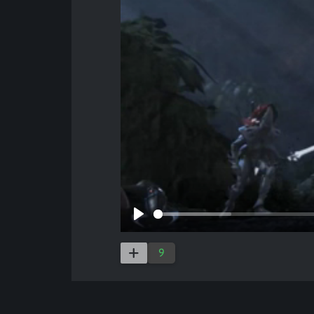
Play
9