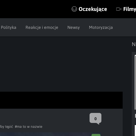
Oczekujące
Film
Polityka
Reakcje i emocje
Newsy
Motoryzacja
N
0
#by tępić
#ma to w nazwie