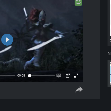
Play
N
00:08
Enable
PIP
Enter
captions
fullscreen