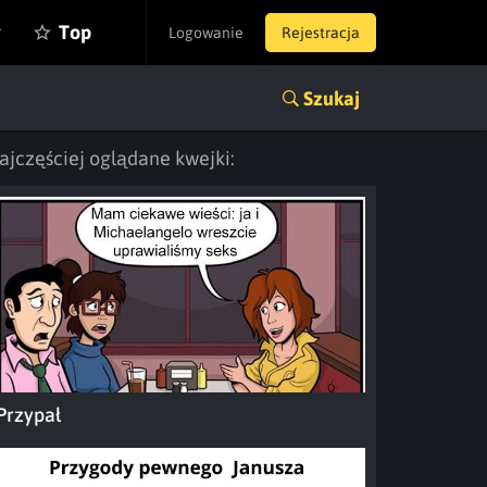
y
Top
Logowanie
Rejestracja
Szukaj
ajczęściej oglądane kwejki:
Przypał