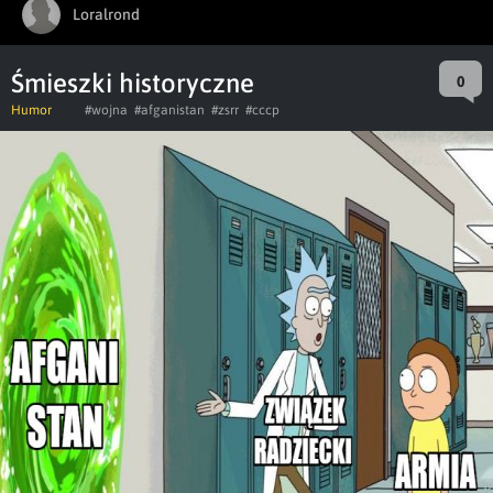
Loralrond
Śmieszki historyczne
0
Humor
#wojna
#afganistan
#zsrr
#cccp