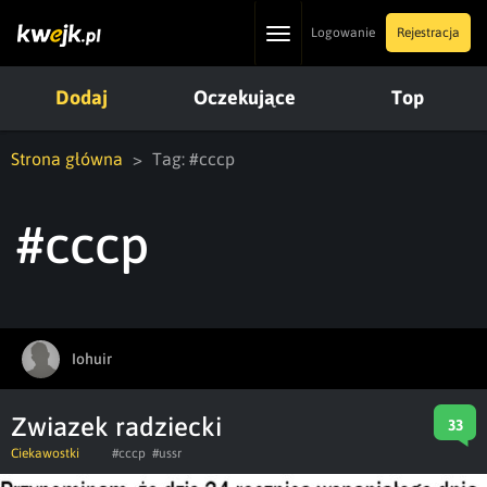
Toggle
Logowanie
Rejestracja
navigation
Dodaj
Oczekujące
Top
Strona główna
Tag: #cccp
#cccp
Iohuir
Zwiazek radziecki
33
Ciekawostki
#cccp
#ussr