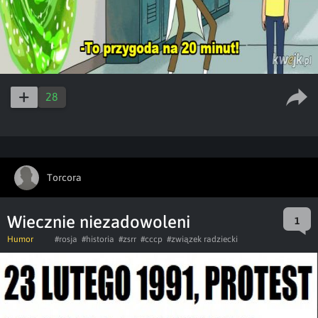
28
Torcora
Wiecznie niezadowoleni
1
Humor
#rosja
#historia
#zsrr
#cccp
#związek radziecki