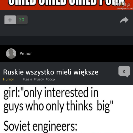
20
Pelnor
Ruskie wszystko mieli większe
0
Humor
#laski
#ruscy
#cccp