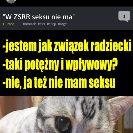
"W ZSRR seksu nie ma"
1
Humor
#smutek
#zsrr
#cccp
#segz