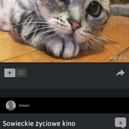
21
Imian
Sowieckie życiowe kino
0