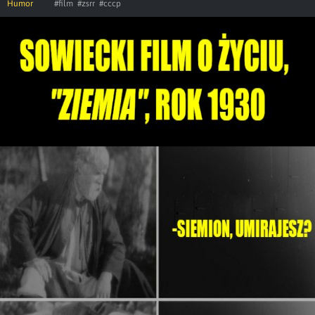
Humor
#film
#zsrr
#cccp