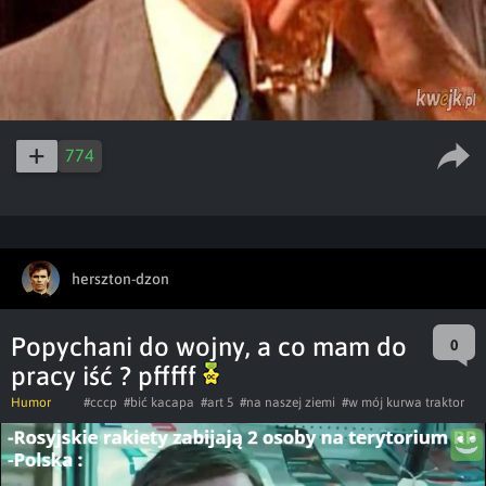
774
herszton-dzon
Popychani do wojny, a co mam do
0
pracy iść ? pfffff
Humor
#cccp
#bić kacapa
#art 5
#na naszej ziemi
#w mój kurwa traktor