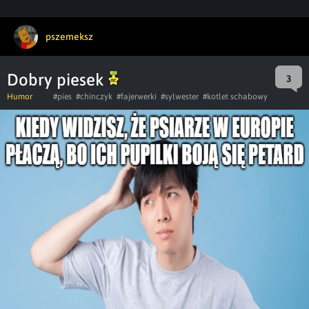
pszemeksz
Dobry piesek
3
Humor
#pies
#chinczyk
#fajerwerki
#sylwester
#kotlet schabowy