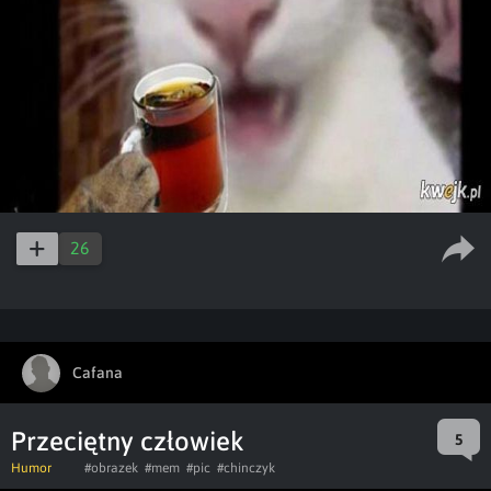
26
Cafana
Przeciętny człowiek
5
Humor
#obrazek
#mem
#pic
#chinczyk