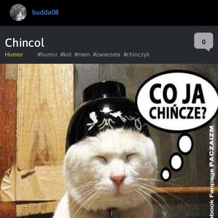
budda08
Chincol
0
Humor
#humor
#kot
#mem
#zwierzeta
#chinczyk