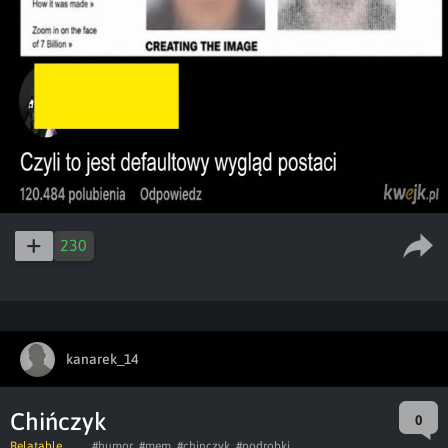
230
kanarek_14
Chińczyk
0
Relatable
#humor
#mem
#chinczyk
#podrobki