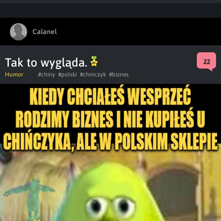
Calanel
Tak to wygląda.
22
Humor
#chiny
#polski
#chinczyk
#biznes