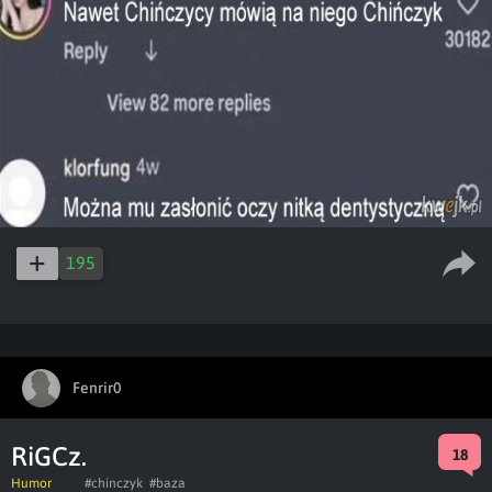
195
Fenrir0
RiGCz.
18
Humor
#chinczyk
#baza