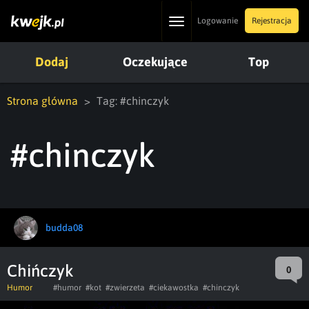
Toggle
Logowanie
Rejestracja
navigation
Dodaj
Oczekujące
Top
Strona główna
Tag: #chinczyk
#chinczyk
budda08
Chińczyk
0
Humor
#humor
#kot
#zwierzeta
#ciekawostka
#chinczyk