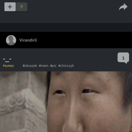
9
Virandiril
-_-
1
Humor
#obrazek
#mem
#pic
#chinczyk