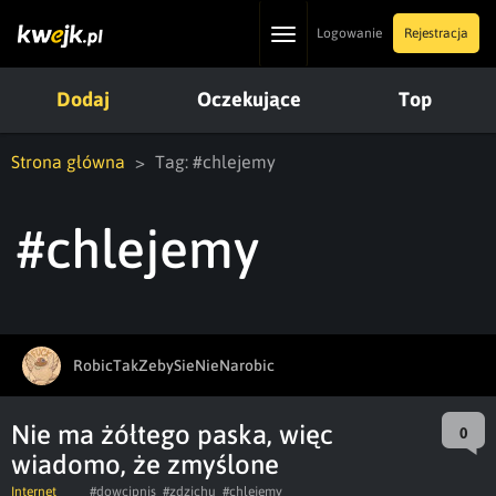
Toggle
Logowanie
Rejestracja
navigation
Dodaj
Oczekujące
Top
Strona główna
Tag: #chlejemy
#chlejemy
RobicTakZebySieNieNarobic
Nie ma żółtego paska, więc
0
wiadomo, że zmyślone
Internet
#dowcipnis
#zdzichu
#chlejemy