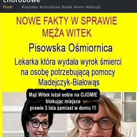
Plotki
#lapowka
#chorobowe
#witek
#oiom
#aferypis