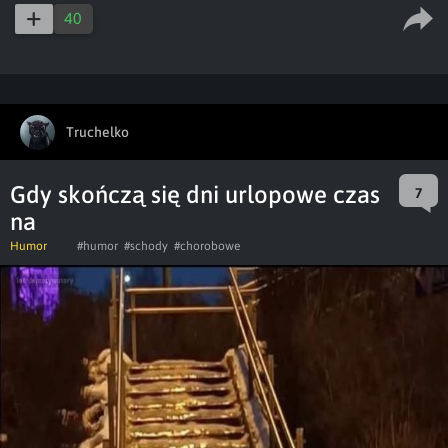
40
Truchelko
Gdy skończą się dni urlopowe czas
7
na
Humor
#humor
#schody
#chorobowe