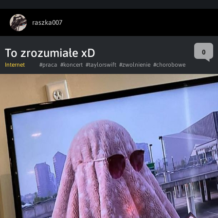
raszka007
To zrozumiałe xD
0
Internet
#praca
#koncert
#taylorswift
#zwolnienie
#chorobowe