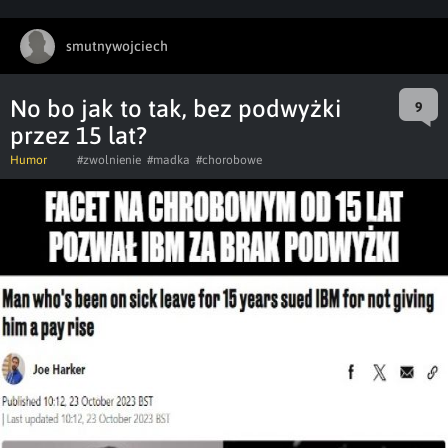
smutnywojciech
No bo jak to tak, bez podwyżki
9
przez 15 lat?
Humor
#zwolnienie
#madka
#chorobowe