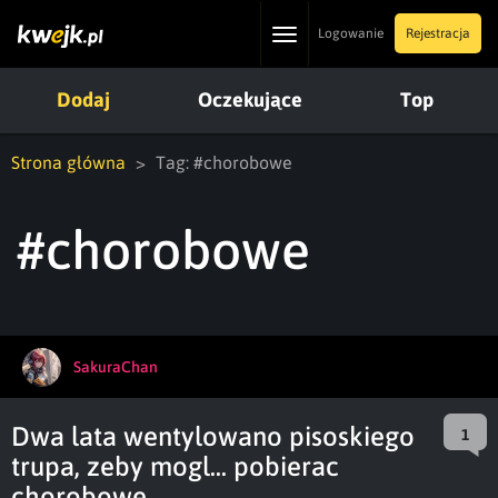
Toggle
Logowanie
Rejestracja
navigation
Dodaj
Oczekujące
Top
Strona główna
Tag: #chorobowe
#chorobowe
SakuraChan
Dwa lata wentylowano pisoskiego
1
trupa, zeby mogl... pobierac
chorobowe