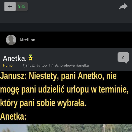
585
Airellion
Anetka.
0
Humor
#janusz
#urlop
#l4
#chorobowe
#anetka