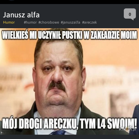
Janusz alfa
0
Humor
#humor
#chorobowe
#januszalfa
#areczek