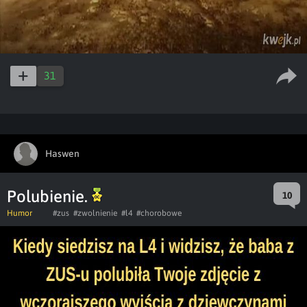
31
Haswen
Polubienie.
10
Humor
#zus
#zwolnienie
#l4
#chorobowe