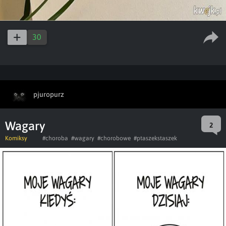
30
pjuropurz
Wagary
2
Komiksy
#choroba
#wagary
#chorobowe
#ptaszekstaszek