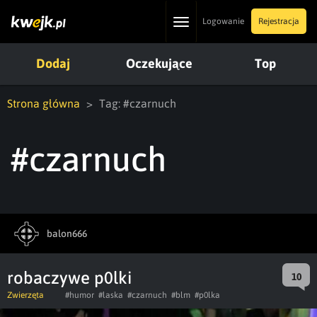
Toggle
Logowanie
Rejestracja
navigation
Dodaj
Oczekujące
Top
Strona główna
Tag: #czarnuch
#czarnuch
balon666
robaczywe p0lki
10
Zwierzęta
#humor
#laska
#czarnuch
#blm
#p0lka