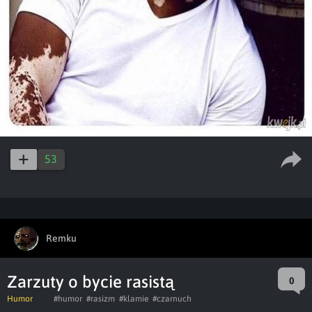
53
Remku
Zarzuty o bycie rasistą
0
Humor
#humor
#rasizm
#klamie
#czarnuch