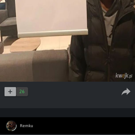
26
Remku