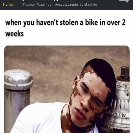
Humor
#humor
#czarnuch
#oczyszczenie
#bielactwo