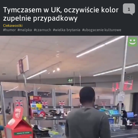
Tymczasem w UK, oczywiście kolor
1
zupełnie przypadkowy
Ciekawostki
#humor
#malpka
#czarnuch
#wielka brytania
#ubogacenie kulturowe