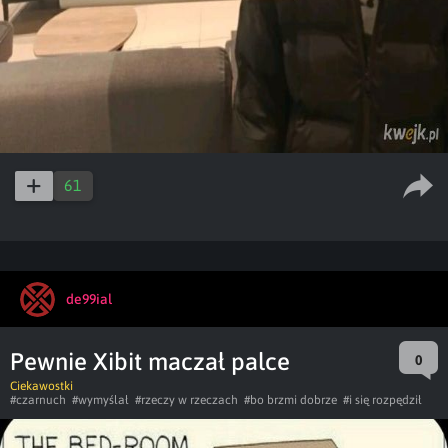
61
de99ial
Pewnie Xibit maczał palce
0
Ciekawostki
#czarnuch
#wymyślał
#rzeczy w rzeczach
#bo brzmi dobrze
#i się rozpędził