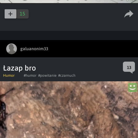
15
galuanonim33
Łazap bro
13
Humor
#humor
#powitanie
#czarnuch