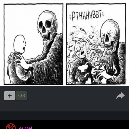
338
de99ial