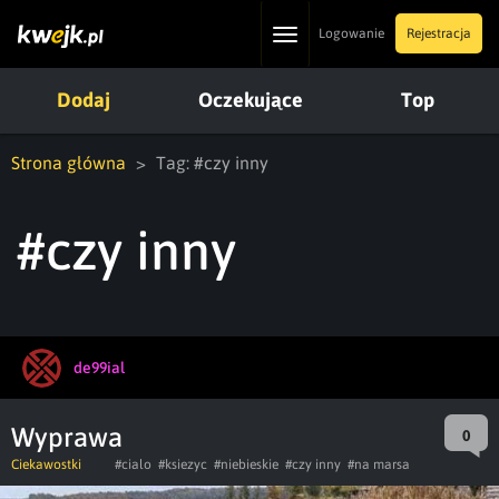
Toggle
Logowanie
Rejestracja
navigation
Dodaj
Oczekujące
Top
Strona główna
Tag: #czy inny
#czy inny
de99ial
Wyprawa
0
Ciekawostki
#cialo
#ksiezyc
#niebieskie
#czy inny
#na marsa