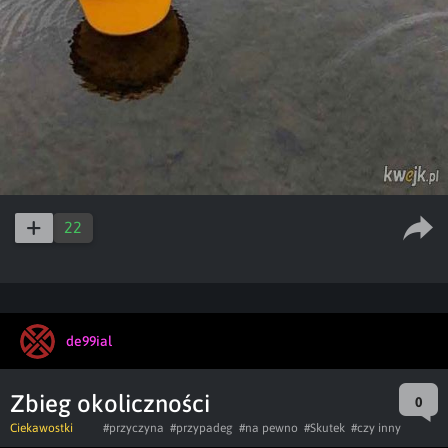
22
de99ial
Zbieg okoliczności
0
Ciekawostki
#przyczyna
#przypadeg
#na pewno
#Skutek
#czy inny