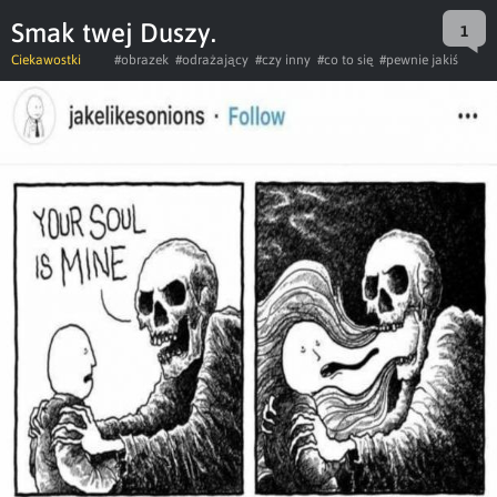
Smak twej Duszy.
1
Ciekawostki
#obrazek
#odrażający
#czy inny
#co to się
#pewnie jakiś