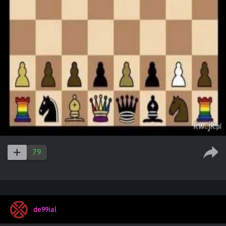
79
de99ial