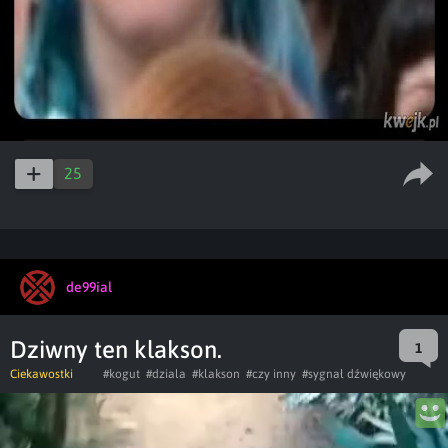
25
de99ial
Dziwny ten klakson.
1
Ciekawostki
#kogut
#dziala
#klakson
#czy inny
#sygnał dźwiękowy