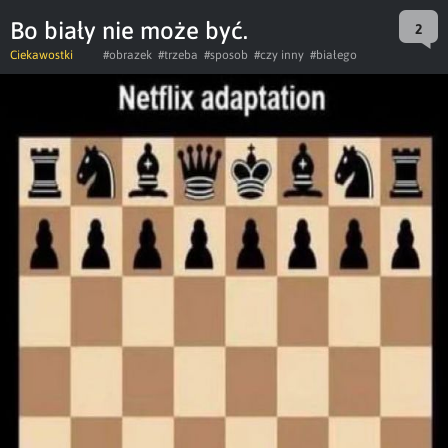
Bo biały nie może być.
2
Ciekawostki
#obrazek
#trzeba
#sposob
#czy inny
#białego