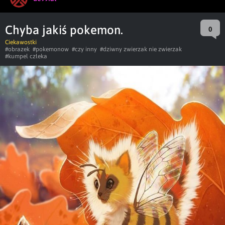
Chyba jakiś pokemon.
0
Ciekawostki
#obrazek
#pokemonow
#czy inny
#dziwny zwierzak nie zwierzak
#kumpel człeka