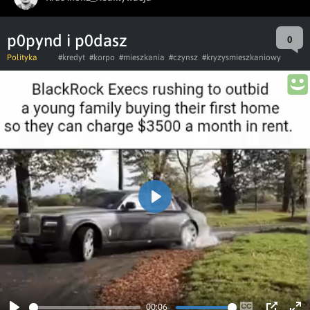
p0pynd i p0dasz
0
Polityka
#kredyt
#korpo
#mieszkania
#czynsz
#kryzysmieszkaniowy
Play
00:06