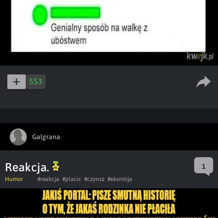
553
Galgrana
Reakcja.
1
Humor
#reakcja
#placic
#czynsz
#eksmisja