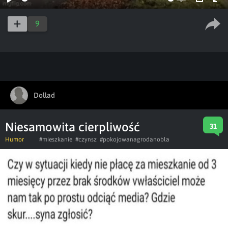
Play
Enable
PIP
Ent
captions
ful
9
Dollad
Niesamowita cierpliwość
31
Humor
#mieszkanie
#czynsz
#pokojowanagrodanobla