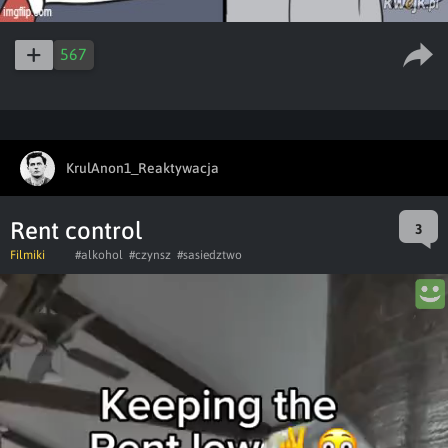
567
KrulAnon1_Reaktywacja
Rent control
3
Filmiki
#alkohol
#czynsz
#sasiedztwo