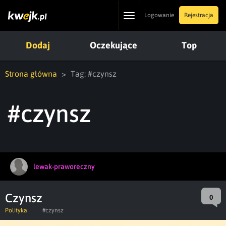
Toggle
Logowanie
Rejestracja
navigation
Dodaj
Oczekujące
Top
Strona główna
Tag: #czynsz
#czynsz
lewak-praworeczny
Czynsz
0
Polityka
#czynsz