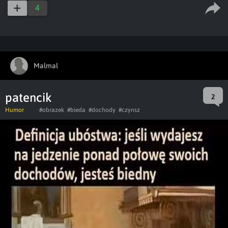
4
Malmal
patencik
2
Humor
#obrazek
#bieda
#dochody
#czynsz