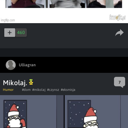
460
Ulliagran
Mikołaj.
7
Humor
#dom
#mikolaj
#czynsz
#eksmisja