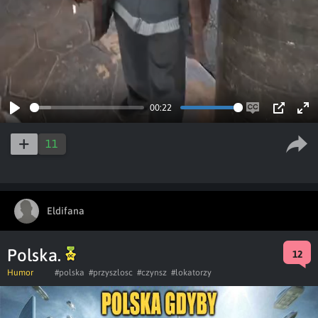
00:22
Play
Enable
PIP
Ent
captions
ful
11
Eldifana
Polska.
12
Humor
#polska
#przyszlosc
#czynsz
#lokatorzy