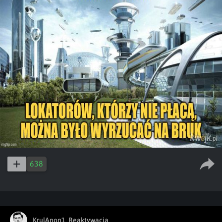
638
KrulAnon1_Reaktywacja