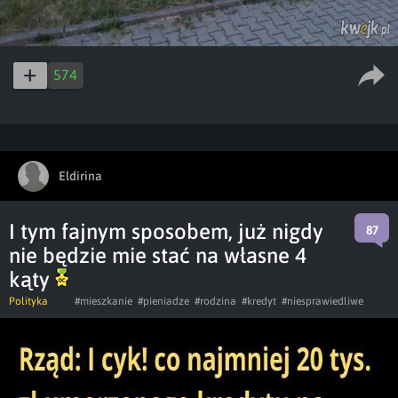
574
Eldirina
I tym fajnym sposobem, już nigdy
87
nie będzie mie stać na własne 4
kąty
Polityka
#mieszkanie
#pieniadze
#rodzina
#kredyt
#niesprawiedliwe