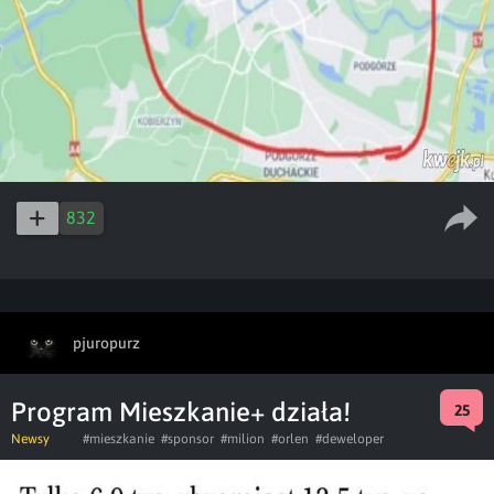
832
pjuropurz
Program Mieszkanie+ działa!
25
Newsy
#mieszkanie
#sponsor
#milion
#orlen
#deweloper