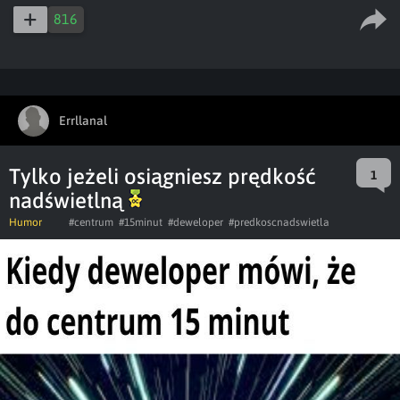
816
Errllanal
Tylko jeżeli osiągniesz prędkość
1
nadświetlną
Humor
#centrum
#15minut
#deweloper
#predkoscnadswietla