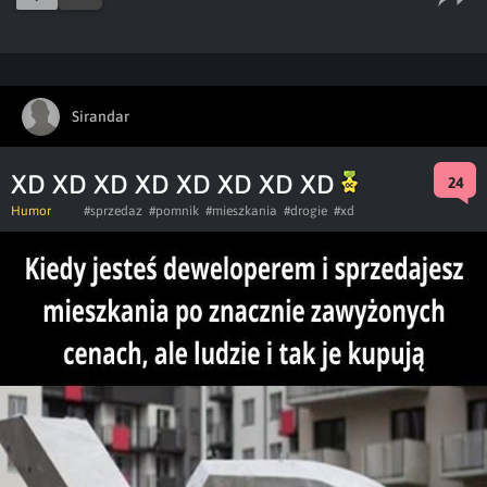
Sirandar
XD XD XD XD XD XD XD XD
24
Humor
#sprzedaz
#pomnik
#mieszkania
#drogie
#xd