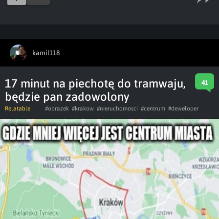
kamil118
17 minut na piechotę do tramwaju,
41
będzie pan zadowolony
Relatable
#obrazek
#krakow
#nieruchomosci
#centrum
#deweloper