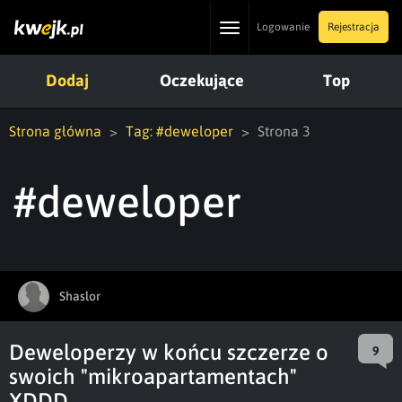
Toggle
Logowanie
Rejestracja
navigation
Dodaj
Oczekujące
Top
Strona główna
Tag: #deweloper
Strona 3
#deweloper
Shaslor
Deweloperzy w końcu szczerze o
9
swoich "mikroapartamentach"
XDDD