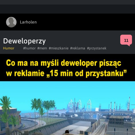
Larholen
Deweloperzy
11
Humor
#humor
#mem
#mieszkanie
#reklama
#przystanek