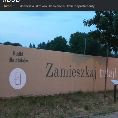
Humor
#heheszki
#krakow
#deweloper
#mikroapartamenty