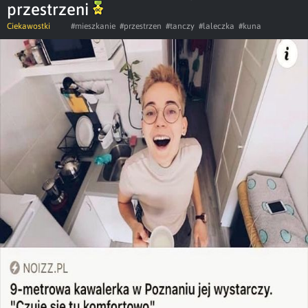
przestrzeni
Ciekawostki
#mieszkanie
#przestrzen
#tanczy
#laleczka
#kuna