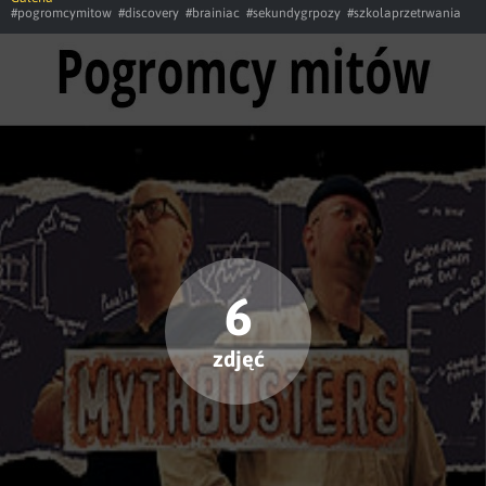
#pogromcymitow
#discovery
#brainiac
#sekundygrpozy
#szkolaprzetrwania
6
zdjęć