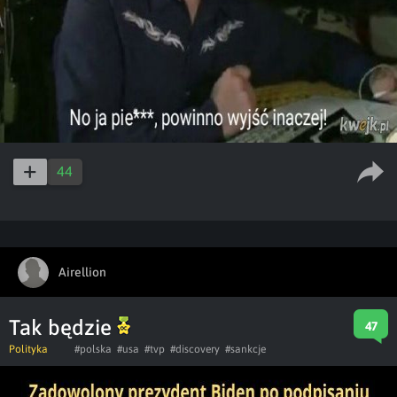
44
Airellion
Tak będzie
47
Polityka
#polska
#usa
#tvp
#discovery
#sankcje