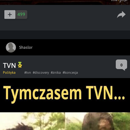
499
Shaslor
TVN
0
Polityka
#tvn
#discovery
#znika
#koncesja