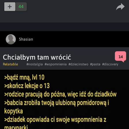
44
Shasian
Chciałbym tam wrócić
14
Relatable
#nostalgia
#wspomnienia
#dziecinstwo
#pasta
#discovery