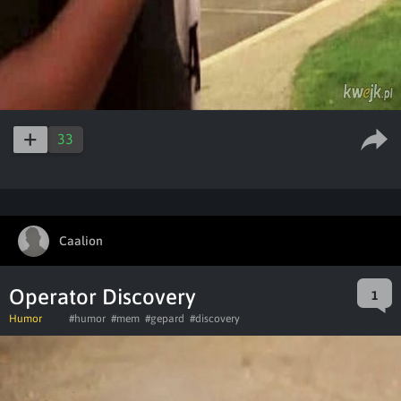
33
Caalion
Operator Discovery
1
Humor
#humor
#mem
#gepard
#discovery