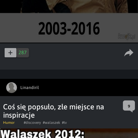
287
Linandiril
Coś się popsuło, złe miejsce na
9
inspiracje
Humor
#discovery
#walaszek
#tv