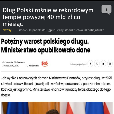
Dług Polski rośnie w rekordowym
1
tempie powyżej 40 mld zł co
miesiąc
Newsy
#news
#upadek
#dlugpubliczny
#bankructwo
#koalicjatuska