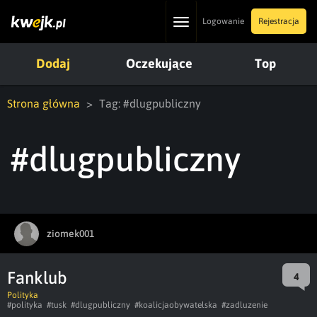
Toggle
Logowanie
Rejestracja
navigation
Dodaj
Oczekujące
Top
Strona główna
Tag: #dlugpubliczny
#dlugpubliczny
ziomek001
Fanklub
4
Polityka
#polityka
#tusk
#dlugpubliczny
#koalicjaobywatelska
#zadluzenie