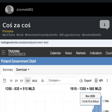
ziomek001
Coś za coś
1
Polityka
#polityka
#tusk
#kwotawolnaodpodatku
#dlugpubliczny
#podatekbelki