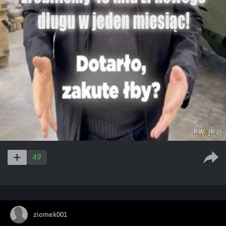
49
ziomek001