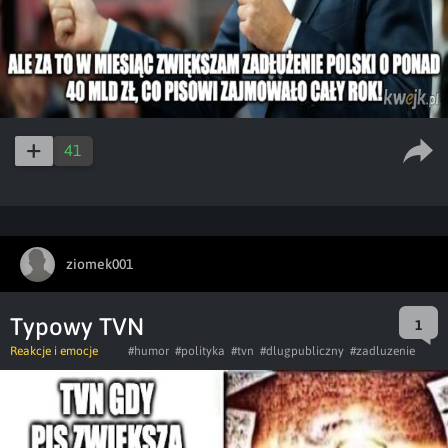
41
ziomek001
Typowy TVN
1
Reakcje i emocje
#humor
#polityka
#tvn
#dlugpubliczny
#zadluzenie