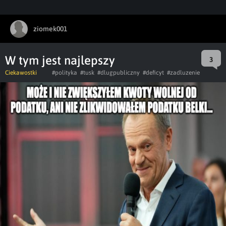
ziomek001
W tym jest najlepszy
3
Ciekawostki
#polityka
#tusk
#dlugpubliczny
#deficyt
#zadluzenie