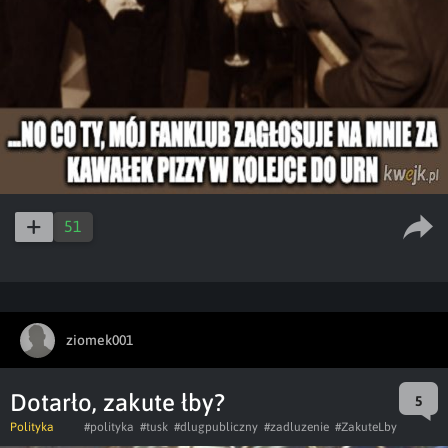
51
ziomek001
Dotarło, zakute łby?
5
Polityka
#polityka
#tusk
#dlugpubliczny
#zadluzenie
#ZakuteLby