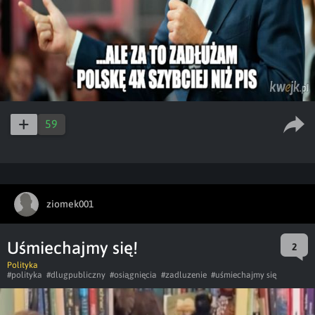
59
ziomek001
Uśmiechajmy się!
2
Polityka
#polityka
#dlugpubliczny
#osiągnięcia
#zadluzenie
#uśmiechajmy się