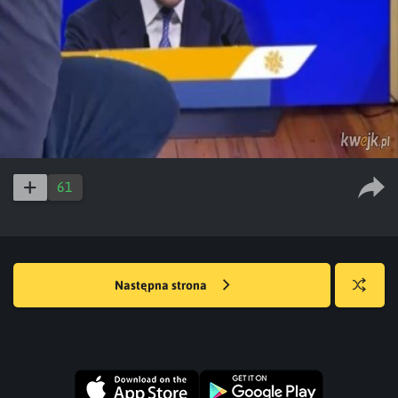
61
Następna strona
Losuj
kwejka