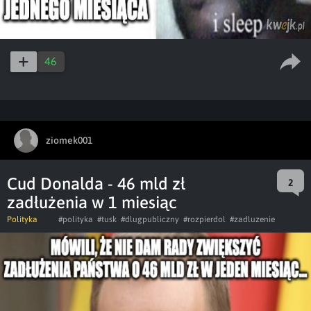
46
ziomek001
Cud Donalda - 46 mld zł
2
zadłużenia w 1 miesiąc
Polityka
#polityka
#tusk
#dlugpubliczny
#rozpierdol
#zadluzenie