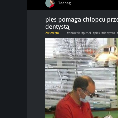
Fleabag
pies pomaga chłopcu prz
dentystą
Zwierzęta
#obrazek
#piesel
#pies
#dentysta