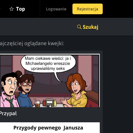
y
Top
Logowanie
Rejestracja
Szukaj
ajczęściej oglądane kwejki:
Przypał