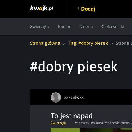
Dodaj
Zwierzęta
Humor
Galeria
Ciekawostki
Strona główna
Tag: #dobry piesek
Strona 
#dobry piesek
xxkenkoxx
To jest napad
Zwierzęta
#obrazek
#humor
#jedzenie
#mask