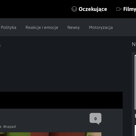
Oczekujące
Film
Polityka
Reakcje i emocje
Newsy
Motoryzacja
N
1
0
a
#napad