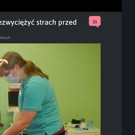
ezwyciężyć strach przed
11
#strach