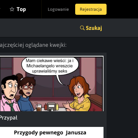
y
Top
Logowanie
Rejestracja
Szukaj
ajczęściej oglądane kwejki:
Przypał