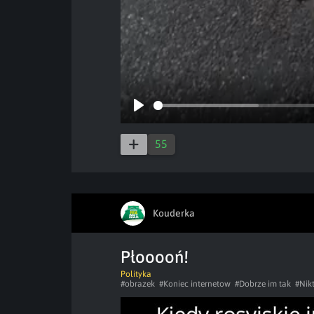
Play
55
Kouderka
Płooooń!
Polityka
#obrazek
#Koniec internetow
#Dobrze im tak
#Nik