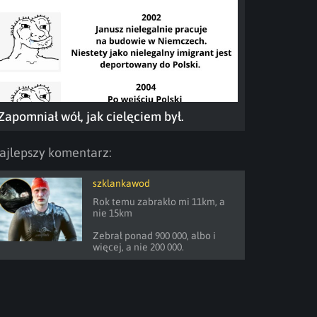
Zapomniał wół, jak cielęciem był.
ajlepszy komentarz:
szklankawod
Rok temu zabrakło mi 11km, a 
nie 15km

Zebrał ponad 900 000, albo i 
więcej, a nie 200 000.