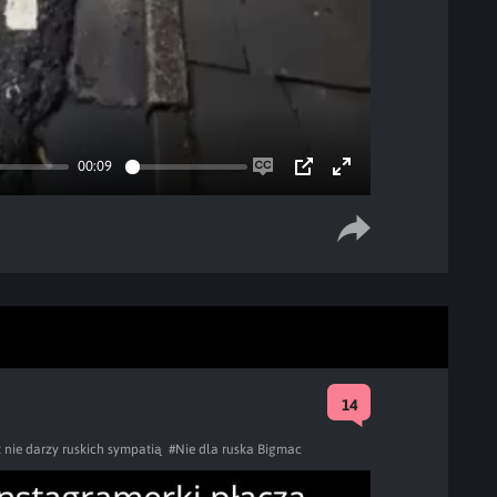
00:09
Enable
PIP
Enter
captions
fullscreen
14
t nie darzy ruskich sympatią
#Nie dla ruska Bigmac