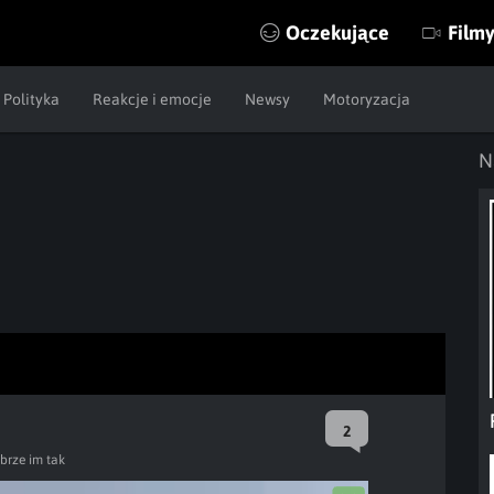
Oczekujące
Film
Polityka
Reakcje i emocje
Newsy
Motoryzacja
N
2
brze im tak