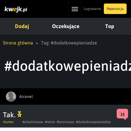
Toggle
Logowanie
Rejestracja
navigation
Dodaj
Oczekujące
Top
Strona główna
Tag: #dodatkowepieniadze
#dodatkowepieniad
Airanel
Tak.
15
Humor
#alkoholowa
#renta
#tytoniowa
#dodatkowepieniadze