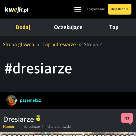
Toggle
Logowanie
Rejestracja
navigation
Dodaj
Oczekujące
Top
Strona główna
Tag: #dresiarze
Strona 2
#dresiarze
pszemeksz
Dresiarze
13
Humor
#dresiarze
#michalzebrowski