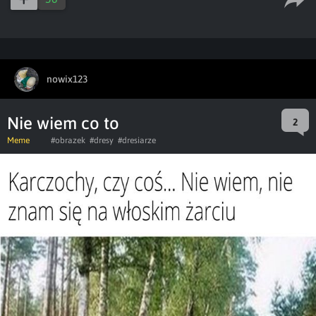
nowix123
Nie wiem co to
2
Meme
#obrazek
#dresy
#dresiarze