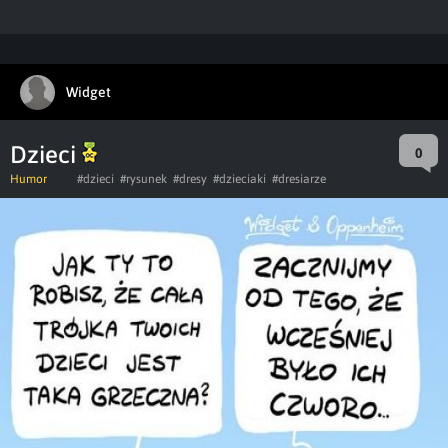
Widget
Dzieci
0
Humor
#dzieci
#rysunek
#dresy
#dzieciaki
#dresiarze