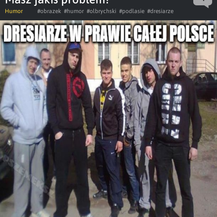
Humor
#obrazek
#humor
#olbrychski
#podlasie
#dresiarze