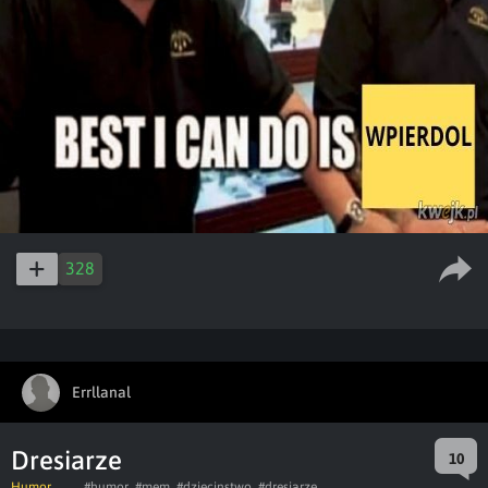
328
Errllanal
Dresiarze
10
Humor
#humor
#mem
#dziecinstwo
#dresiarze