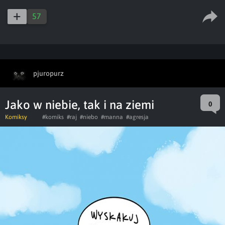
57
pjuropurz
Jako w niebie, tak i na ziemi
0
Komiksy
#komiks
#raj
#niebo
#manna
#agresja