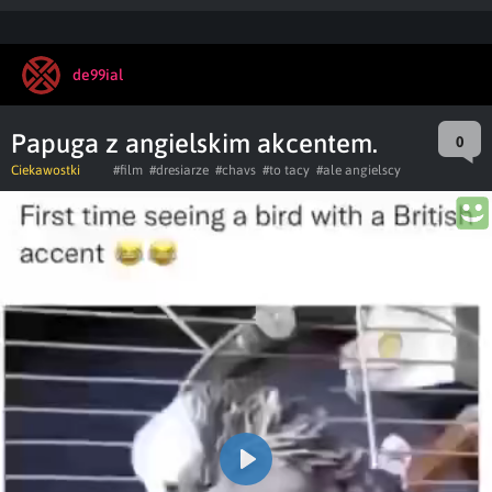
de99ial
Papuga z angielskim akcentem.
0
Ciekawostki
#film
#dresiarze
#chavs
#to tacy
#ale angielscy
Play