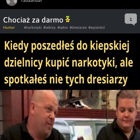
Tallaandar
Chociaż za darmo
1
Humor
#narkotyki
#sebixy
#sebix
#dresiarze
#wpierdol