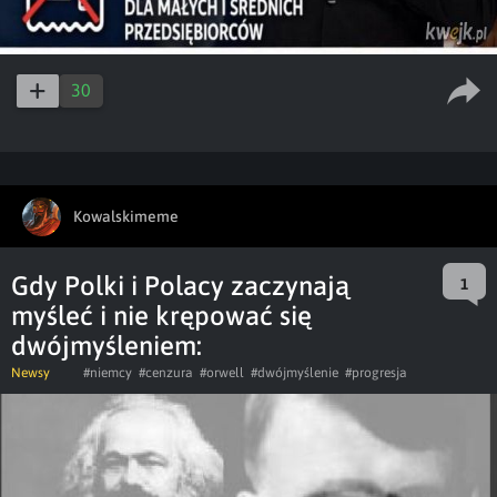
30
Kowalskimeme
Gdy Polki i Polacy zaczynają
1
myśleć i nie krępować się
dwójmyśleniem:
Newsy
#niemcy
#cenzura
#orwell
#dwójmyślenie
#progresja