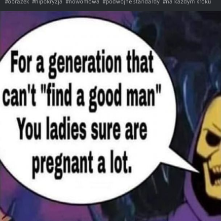
#obrazek
#hipokryzja
#nowomowa
#podwójne standardy
#na każdym kroku