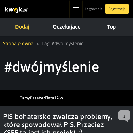
Toggle
Logowanie
Rejestracja
navigation
Dodaj
Oczekujące
Top
Strona główna
Tag: #dwójmyślenie
#dwójmyślenie
ÓsmyPasażerFiata126p
PIS bohatersko zwalcza problemy,
2
które spowodował PIS. Przecież
KSEF to jest ich projekt. :)