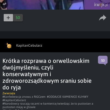
50
KapitanCebularz
Krótka rozprawa o orwellowskim
53
dwójmyśleniu, czyli
konserwatywnym i
zdroworozsądkowym sraniu sobie
do ryja
Zwierzęta
#Konfederacja znowu z RiGCzem
#ODDAJCIE KAMIENICE KUHWY
#KapitanCebularz
#Narodowcy rzucają racami w kamienicę twierdząc że to pustostan a
pustostan mają w głowie