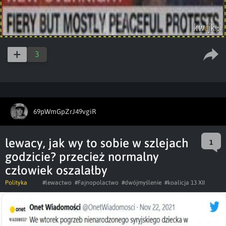
3
69pWmGpZrJ49vgiR
lewacy, jak wy to sobie w szlejach
1
godzicie? przecież normalny
człowiek oszalałby
Polityka
#lewactwo
#Fajnopolactwo
#dwójmyślenie
#koalicja 13 XII