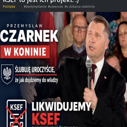
Polityka
#dwójmyślenie
#ozesroze
#u dzbana stabilnie