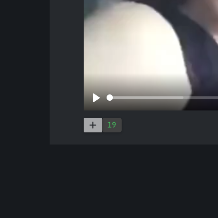
Play
19