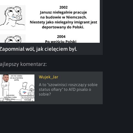
Zapomniał wół, jak cielęciem był.
ajlepszy komentarz:
Wujek_Jar
A to "szowinisci roszczący sobie 
status ofiary" to AfD pisało o 
sobie?