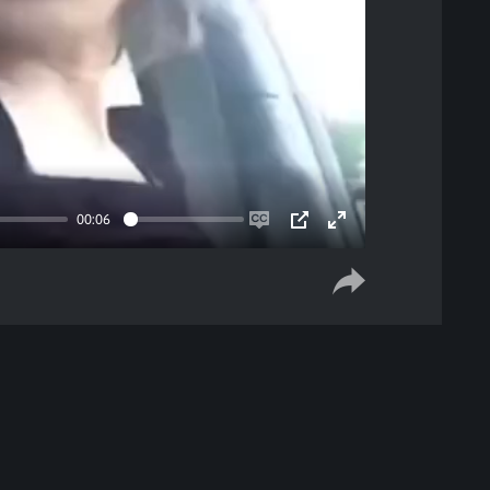
00:06
Enable
PIP
Enter
captions
fullscreen