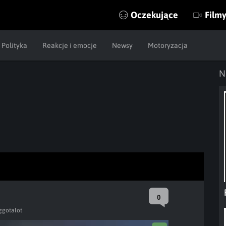
Oczekujące
Film
Polityka
Reakcje i emocje
Newsy
Motoryzacja
N
0
ggotalot