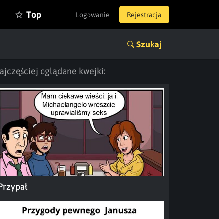
y
Top
Logowanie
Rejestracja
Szukaj
ajczęściej oglądane kwejki:
Przypał