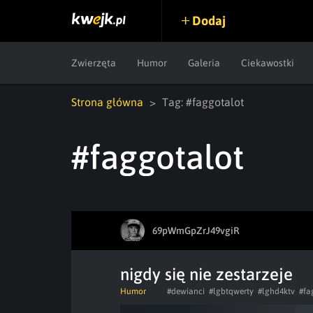
Dodaj
Zwierzęta
Humor
Galeria
Ciekawostki
Strona główna
Tag: #faggotalot
#faggotalot
69pWmGpZrJ49vgiR
nigdy się nie zestarzeje
Humor
#dewianci
#lgbtqwerty
#lghd4ktv
#fa