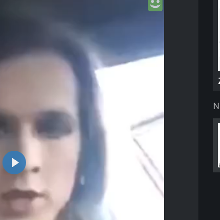
N
Play