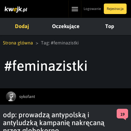
Toggle
Logowanie
Rejestracja
navigation
Dodaj
Oczekujące
Top
Strona główna
Tag: #feminazistki
#feminazistki
sykofant
odp: prowadzą antypolską i
19
antyludzką kampanię nakręcaną
przez globokorpo