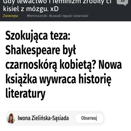
Gdy lewactwo i feminizm zrobiły ci
10
kisiel z mózgu. xD
Zwierzęta
#feminazistki
#Lewaki tępaki naiwniaki