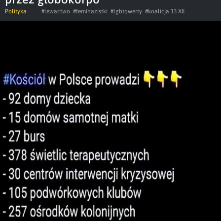
Polityka
#lewactwo
#feminazistki
#lgbtqwerty
#koalicja 13 XII