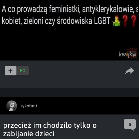
80
sykofant
przecież im chodziło tylko o
0
zabijanie dzieci