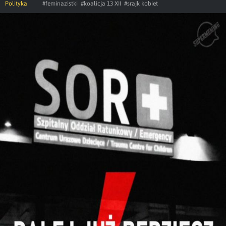
Polityka
#feminazistki
#koalicja 13 XII
#srajk kobiet