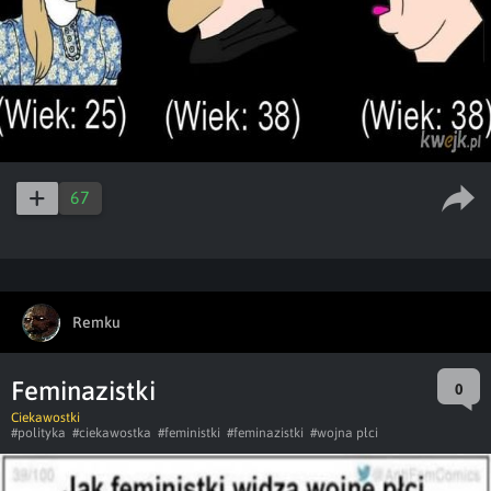
67
Remku
Feminazistki
0
Ciekawostki
#polityka
#ciekawostka
#feministki
#feminazistki
#wojna płci