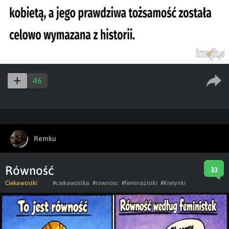
46
Remku
Równość
33
Ciekawostki
#ciekawostka
#rownosc
#feminazistki
#Kretynki