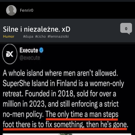
Fenrir0
Silne i niezależne. xD
0
Humor
#dupa
#cicho
#feminazistki