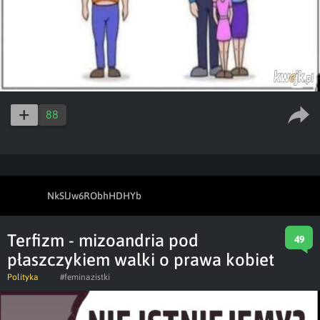
88
NkSlJw6RObhHDHYb
Terfizm - mizoandria pod
49
płaszczykiem walki o prawa kobiet
Polityka
#feminazistki