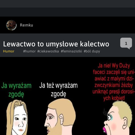
Remku
Lewactwo to umysłowe kalectwo
1
Humor
#humor
#ciekawostka
#feminazistki
#ból dupy