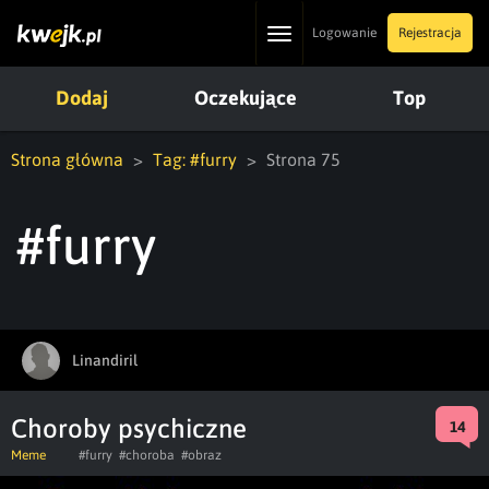
Toggle
Logowanie
Rejestracja
navigation
Dodaj
Oczekujące
Top
Strona główna
Tag: #furry
Strona 75
#furry
Linandiril
Choroby psychiczne
14
Meme
#furry
#choroba
#obraz