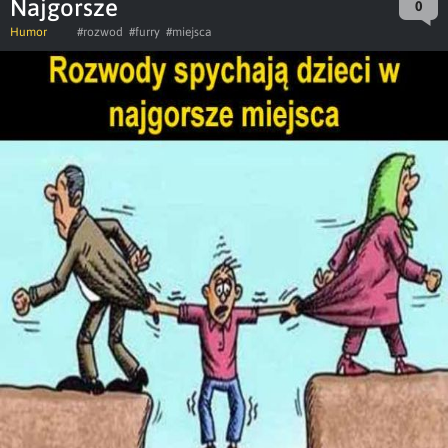
Najgorsze
0
Humor
#rozwod
#furry
#miejsca