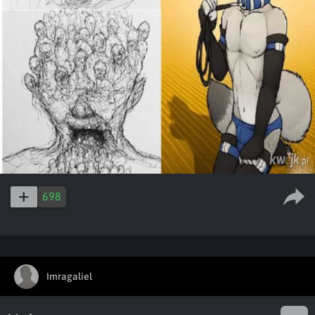
698
Imragaliel