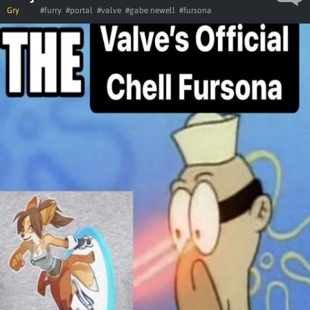
Gry
#furry
#portal
#valve
#gabe newell
#fursona