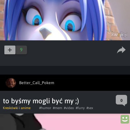
9
Better_Call_Pokem
to byśmy mogli być my ;)
0
Kreskówki i anime
#humor
#mem
#video
#furry
#sex