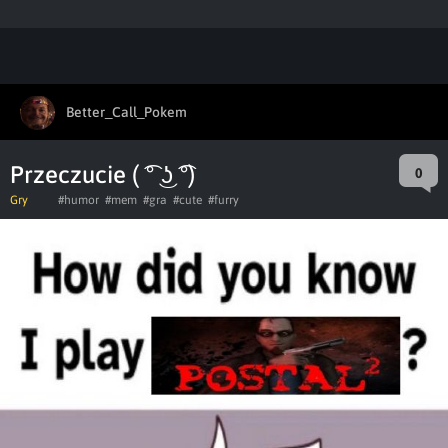
Better_Call_Pokem
Przeczucie ( ͡° ͜ʖ ͡°)
0
Gry
#humor
#mem
#gra
#cute
#furry