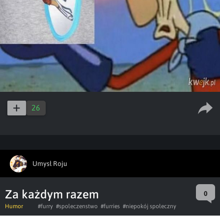
26
Umysł Roju
Za każdym razem
0
Humor
#furry
#spoleczenstwo
#furries
#niepokój społeczny