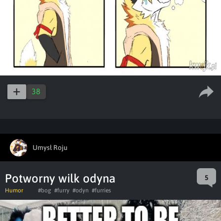
38
Umysł Roju
Potworny wilk odyna
5
Humor
#bog
#furry
#odyn
#furries