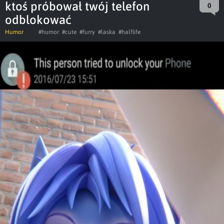
ktoś próbował twój telefon
0
odblokować
Humor
#humor
#cute
#furry
#laska
#halflife