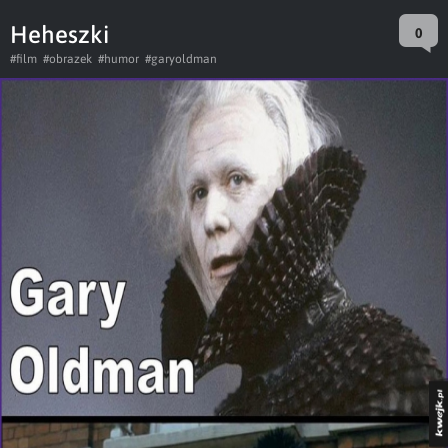
Heheszki
0
#film
#obrazek
#humor
#garyoldman