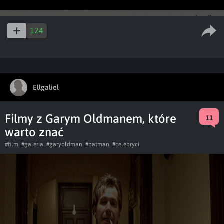
124
Ellgaliel
Filmy z Garym Oldmanem, które
11
warto znać
#film
#galeria
#garyoldman
#batman
#celebryci