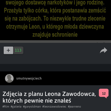
113
smutnywojciech
Zdjęcia z planu Leona Zawodowca,
12
których pewnie nie znałeś
#film
#galeria
#garyoldman
#leonzawodowiec
#jeanreno