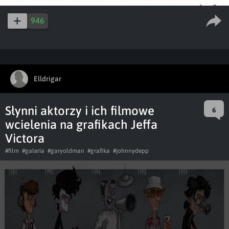
946
Elldrigar
Słynni aktorzy i ich filmowe
6
wcielenia na grafikach Jeffa
Victora
#film
#galeria
#garyoldman
#grafika
#johnnydepp