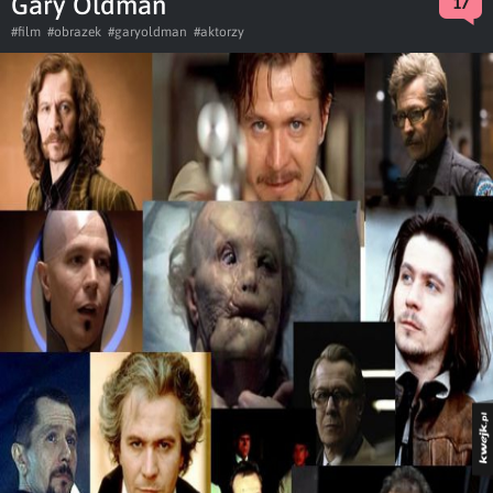
Gary Oldman
17
#film
#obrazek
#garyoldman
#aktorzy