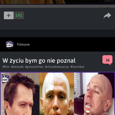
141
Filmove
W życiu bym go nie poznał
16
#film
#obrazek
#garyoldman
#charakteryzacja
#hannibal