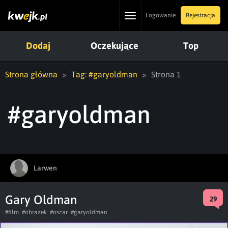
Toggle
Logowanie
Rejestracja
navigation
Dodaj
Oczekujące
Top
Strona główna
Tag: #garyoldman
Strona 1
#garyoldman
Larwen
Gary Oldman
29
#film
#obrazek
#oscar
#garyoldman