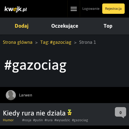
Toggle
Logowanie
Rejestracja
navigation
Dodaj
Oczekujące
Top
Strona główna
Tag: #gazociag
Strona 1
#gazociag
Larwen
Kiedy rura nie działa
0
Humor
#rosja
#putin
#rura
#wysadzic
#gazociag