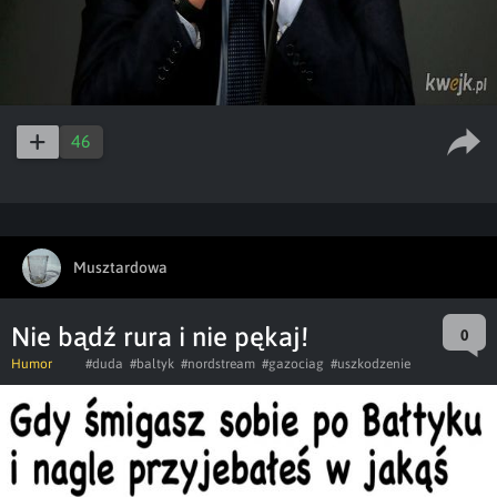
46
Musztardowa
Nie bądź rura i nie pękaj!
0
Humor
#duda
#baltyk
#nordstream
#gazociag
#uszkodzenie