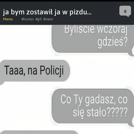
ja bym zostawił ja w pizdu...
0
Meme
#humor
#gif
#mem