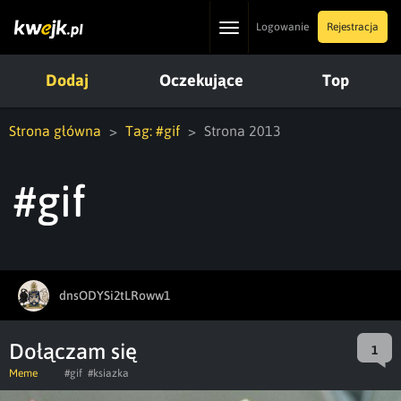
Toggle
Logowanie
Rejestracja
navigation
Dodaj
Oczekujące
Top
Strona główna
Tag: #gif
Strona 2013
#gif
dnsODYSi2tLRoww1
Dołączam się
1
Meme
#gif
#ksiazka