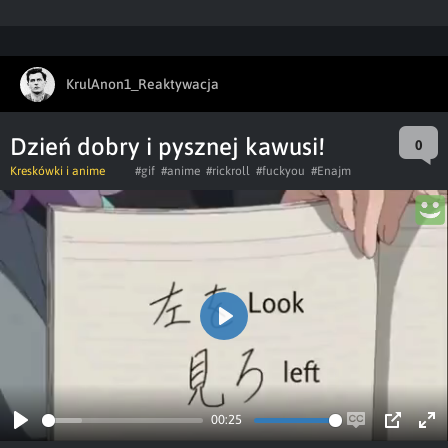
KrulAnon1_Reaktywacja
Dzień dobry i pysznej kawusi!
0
Kreskówki i anime
#gif
#anime
#rickroll
#fuckyou
#Enajm
Play
00:25
Play
Enable
PIP
Ent