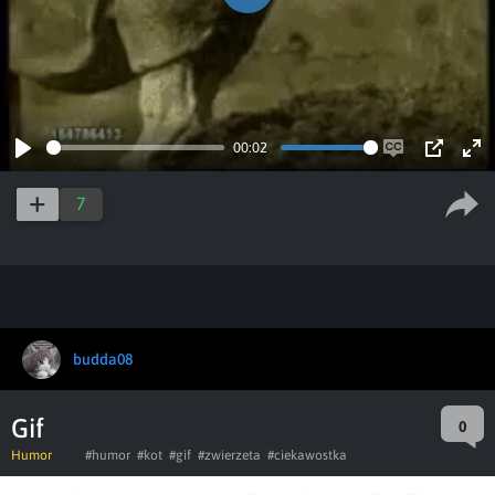
Play
00:02
Play
Enable
PIP
Ent
captions
ful
7
budda08
Gif
0
Humor
#humor
#kot
#gif
#zwierzeta
#ciekawostka