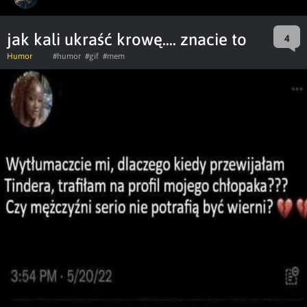
jak kali ukraść krowę.... znacie to
4
Humor
#humor
#gif
#mem