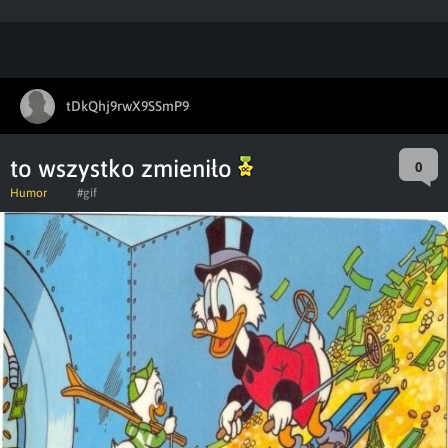
tDkQhj9rwX9SSmP9
to wszystko zmieniło
0
Humor
#gif