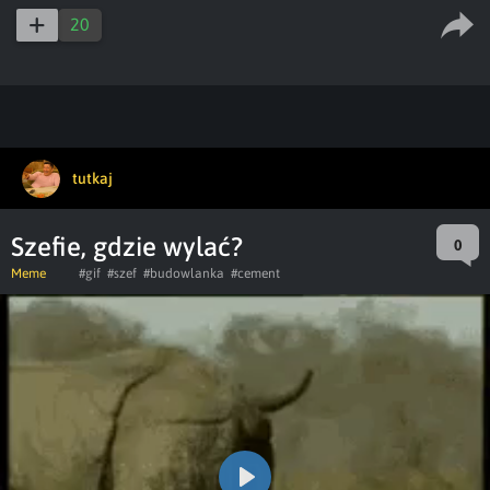
captions
ful
20
tutkaj
Szefie, gdzie wylać?
0
Meme
#gif
#szef
#budowlanka
#cement