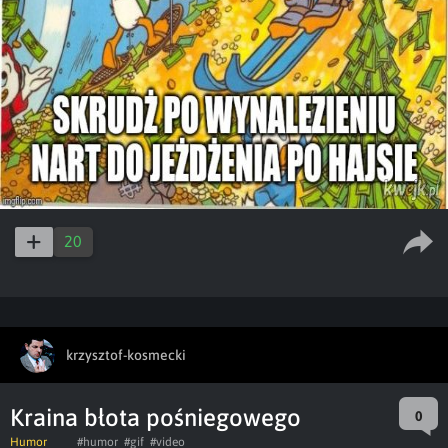
20
krzysztof-kosmecki
Kraina błota pośniegowego
0
Humor
#humor
#gif
#video