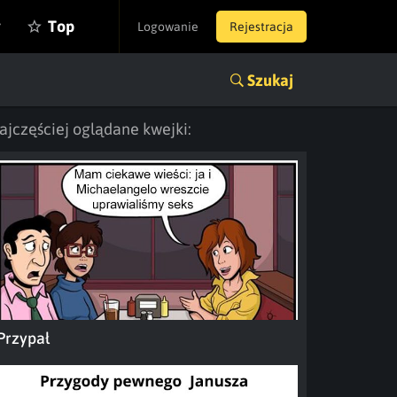
y
Top
Logowanie
Rejestracja
Szukaj
ajczęściej oglądane kwejki:
Przypał