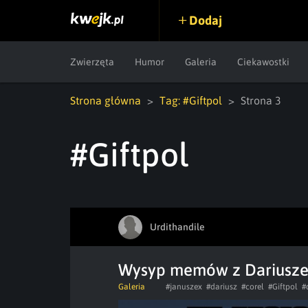
Dodaj
Zwierzęta
Humor
Galeria
Ciekawostki
Strona główna
Tag: #Giftpol
Strona 3
#Giftpol
Urdithandile
Wysyp memów z Dariuszex
Galeria
#januszex
#dariusz
#corel
#Giftpol
#