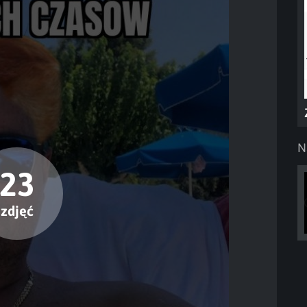
N
23
zdjęć