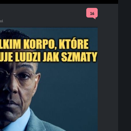
16
pol