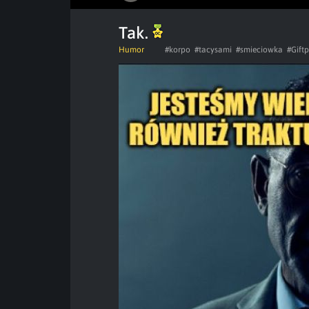
Tak.
Humor
#korpo
#tacysami
#smieciowka
#Gift