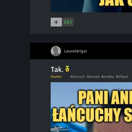
683
Laureldrigar
Tak.
Humor
#lancuch
#zarzad
#anetka
#Giftpol