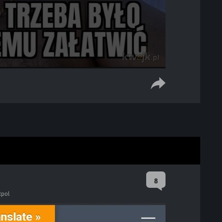
8
tpol