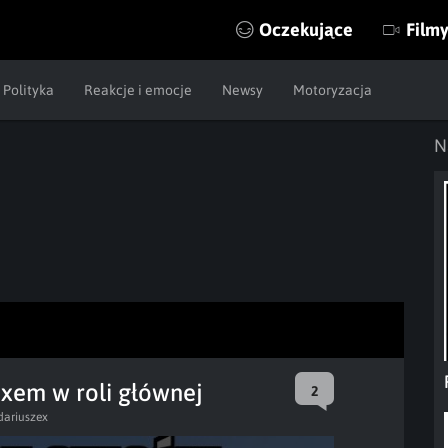
Oczekujące
Film
Polityka
Reakcje i emocje
Newsy
Motoryzacja
N
em w roli głównej
2
dariuszex