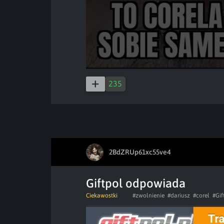
235
2BdZRUp61xc55ve4
Giftpol odpowiada
Ciekawostki
#zwolnienie
#dariusz
#corel
#Gif