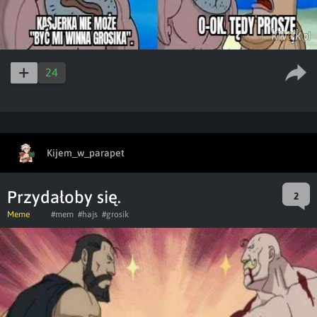
24
Kijem_w_parapet
Przydałoby się.
2
Meme
#mem
#hajs
#grosik