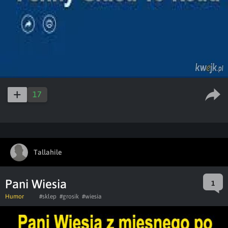
17
Tallahile
Pani Wiesia
1
Humor
#sklep
#grosik
#wiesia