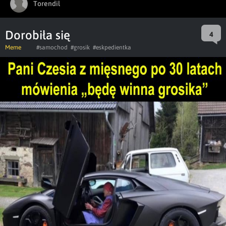
Torendil
Dorobiła się
4
Meme
#samochod
#grosik
#eskpedientka