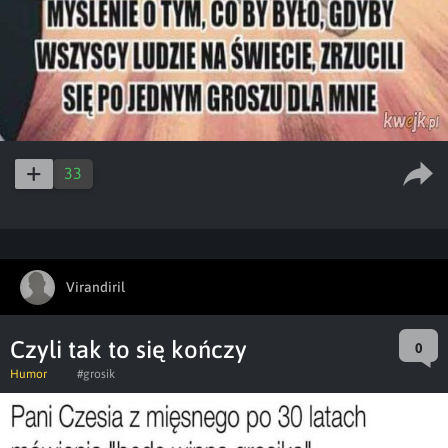
33
Virandiril
Czyli tak to się kończy
0
Humor
#grosik