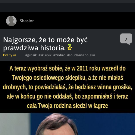
Shaslor
Najgorsze, że to może być
7
prawdziwa historia.
Polityka
#grosik
#sklepik
#ziobro
#solidarnapolska