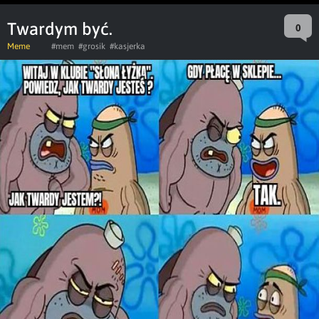
Twardym być.
0
Meme
#mem
#grosik
#kasjerka