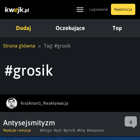
Toggle
Logowanie
Rejestracja
navigation
Dodaj
Oczekujące
Top
Strona główna
Tag: #grosik
#grosik
KrulAnon1_Reaktywacja
Antysejsmityzm
0
Reakcje i emocje
#droga
#zyd
#grosik
#klej
#skapstwo