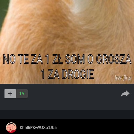
19
Khh8iPKw9UXa1Jba