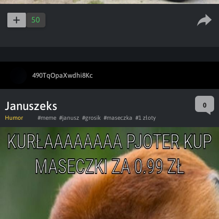
50
490TqOpaXwdhi8Kc
Januszeks
0
Humor
#meme
#janusz
#grosik
#maseczka
#1 złoty