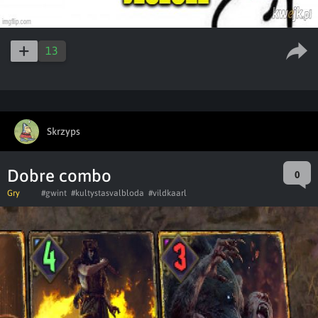
13
Skrzyps
Dobre combo
0
Gry
#gwint
#kultystasvalbloda
#vildkaarl