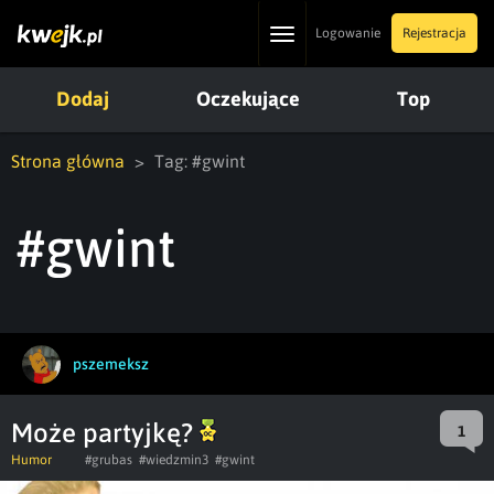
Toggle
Logowanie
Rejestracja
navigation
Dodaj
Oczekujące
Top
Strona główna
Tag: #gwint
#gwint
pszemeksz
Może partyjkę?
1
Humor
#grubas
#wiedzmin3
#gwint