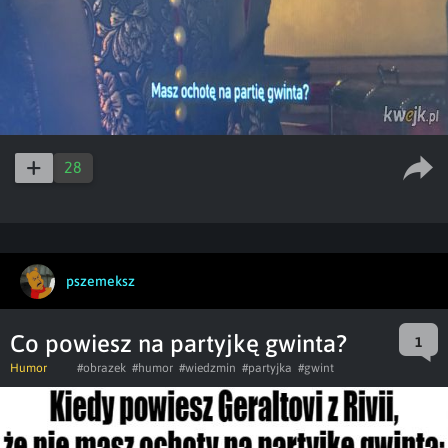
28
pszemeksz
Co powiesz na partyjkę gwinta?
1
Humor
#obrazek
#humor
#wiedzmin
#partyjka
#gwint