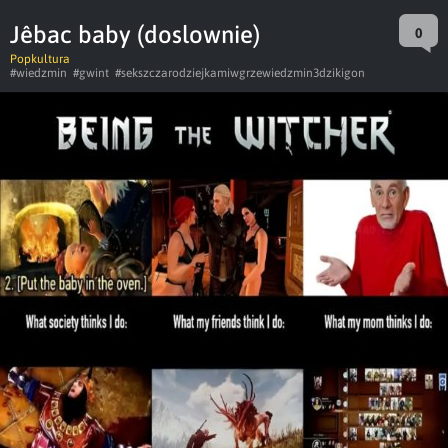
Jêbac baby (doslownie)
0
Popkultura
#wiedzmin
#gwint
#sekszczarodziejkamiwgrzewiedzmin3dzikigon