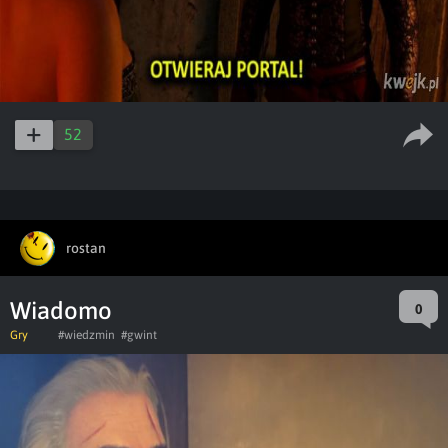
52
rostan
Wiadomo
0
Gry
#wiedzmin
#gwint