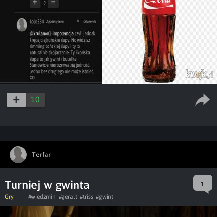
10
Terfar
Turniej w gwinta
1
Gry
#wiedzmin
#geralt
#triss
#gwint