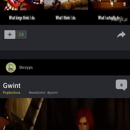
24
Skrzyps
Gwint
0
Popkultura
#wiedzmin
#gwint