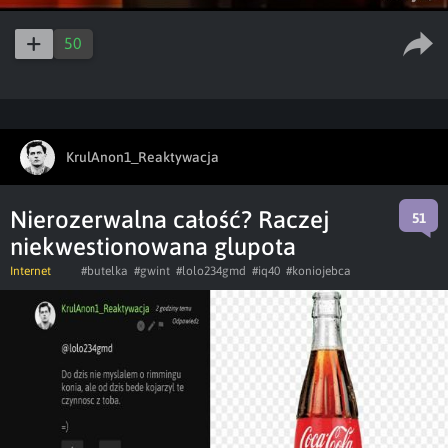
50
KrulAnon1_Reaktywacja
Nierozerwalna całość? Raczej
51
niekwestionowana glupota
Internet
#butelka
#gwint
#lolo234gmd
#iq40
#koniojebca