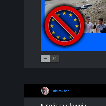
30
SakuraChan
Katolicka siłownia