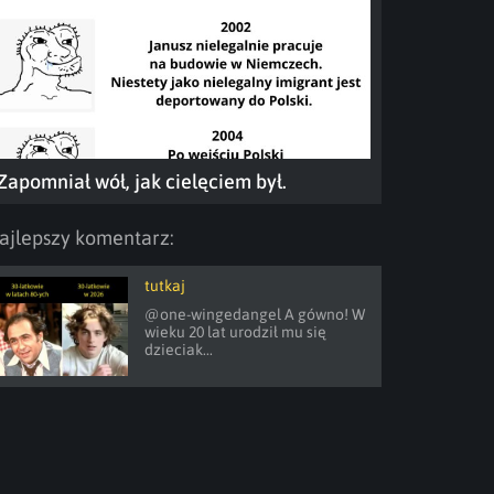
Zapomniał wół, jak cielęciem był.
ajlepszy komentarz:
tutkaj
@one-wingedangel A gówno! W 
wieku 20 lat urodził mu się 
dzieciak...