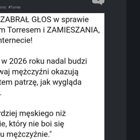
proc
#Torres