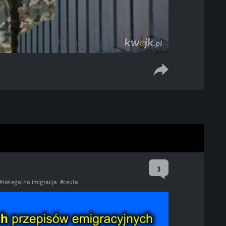
3
#nielegalna imigracja
#ceuta