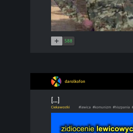
588
darolkofon
[...]
Ciekawostki
#lewica
#komunizm
#hiszpania