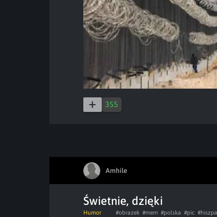
355
Amhile
Świetnie, dzięki
Humor
#obrazek
#mem
#polska
#pic
#hiszp