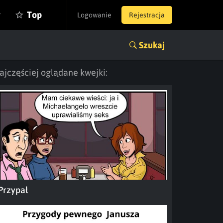
y
Top
Logowanie
Rejestracja
Szukaj
ajczęściej oglądane kwejki:
Przypał