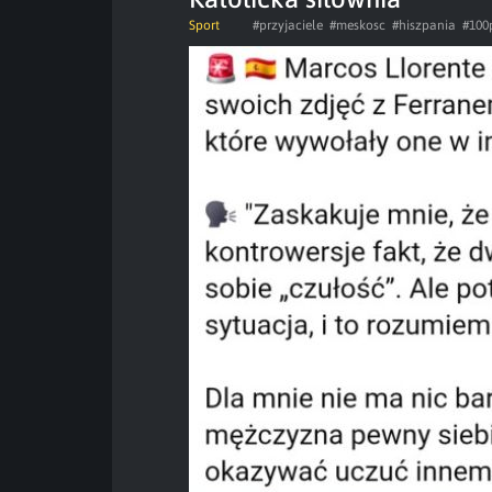
Sport
#przyjaciele
#meskosc
#hiszpania
#100