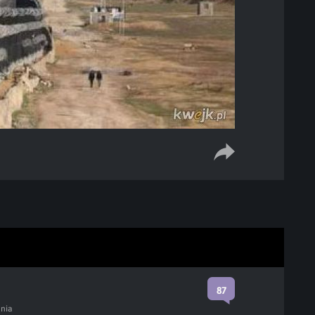
87
ania