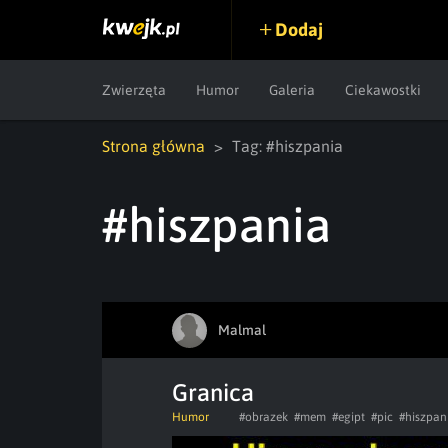
Dodaj
Zwierzęta
Humor
Galeria
Ciekawostki
Strona główna
Tag: #hiszpania
#hiszpania
Malmal
Granica
Humor
#obrazek
#mem
#egipt
#pic
#hiszpan