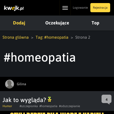
Toggle
Logowanie
Rejestracja
navigation
Dodaj
Oczekujące
Top
Strona główna
Tag: #homeopatia
Strona 2
#homeopatia
Gilina
Jak to wygląda?
4
Humor
#szczepionka
#homeopatia
#odszczepianie