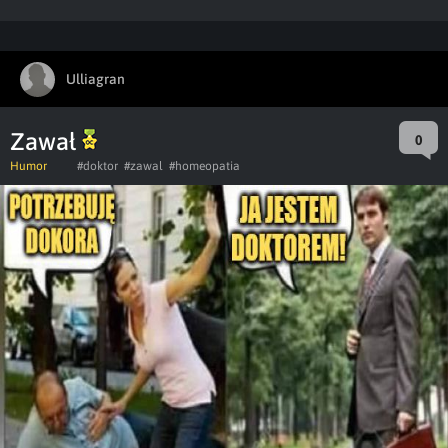
Ulliagran
Zawał
0
Humor
#doktor
#zawal
#homeopatia