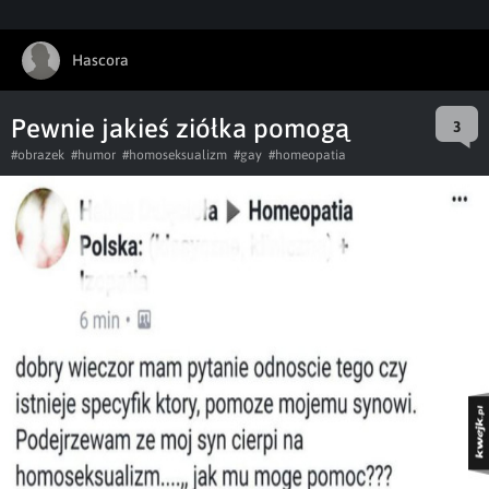
Hascora
Pewnie jakieś ziółka pomogą
3
#obrazek
#humor
#homoseksualizm
#gay
#homeopatia