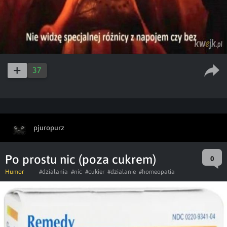
37
pjuropurz
Po prostu nic (poza cukrem)
0
Humor
#dzialania
#nic
#cukier
#dzialanie
#homeopatia