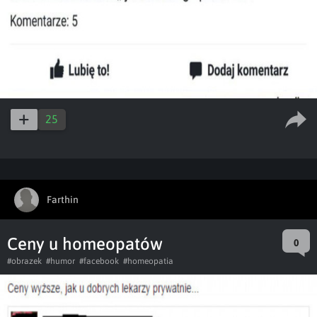
25
Farthin
Ceny u homeopatów
0
#obrazek
#humor
#facebook
#homeopatia