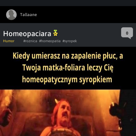
Tallaane
Homeopaciara
0
Humor
#roznica
#homeopatia
#syropek