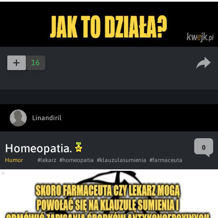
16
Linandiril
Homeopatia.
0
Humor
#lekarz
#homeopatia
#klauzulasumienia
#farmaceuta