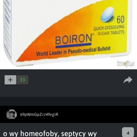
33
69pWmGpZrJ49vgiR
o wy homeofoby, septycy wy
4