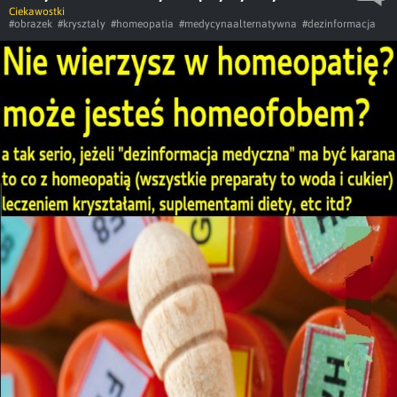
Ciekawostki
#obrazek
#krysztaly
#homeopatia
#medycynaalternatywna
#dezinformacja