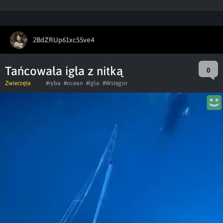
2BdZRUp61xc55ve4
Tańcowała igła z nitką
0
Zwierzęta
#ryba
#ocean
#igla
#Wstęgor