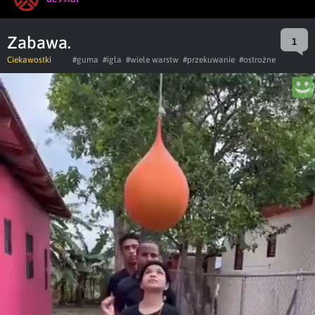
Zabawa.
1
Ciekawostki
#guma
#igla
#wiele warstw
#przekuwanie
#ostrożne