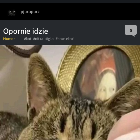
pjuropurz
Opornie idzie
0
Humor
#kot
#nitka
#igla
#nawlekać