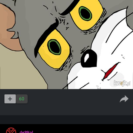
60
de99ial