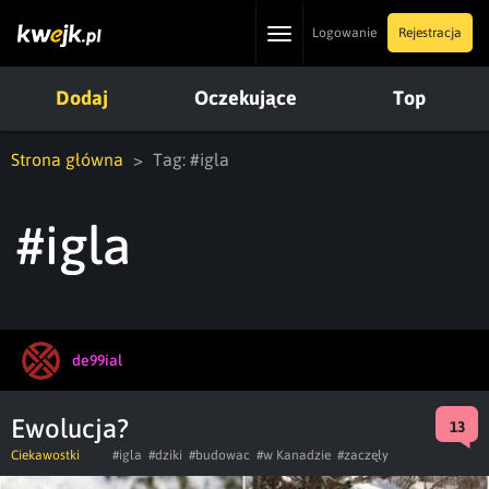
Toggle
Logowanie
Rejestracja
navigation
Dodaj
Oczekujące
Top
Strona główna
Tag: #igla
#igla
de99ial
Ewolucja?
13
Ciekawostki
#igla
#dziki
#budowac
#w Kanadzie
#zaczęły