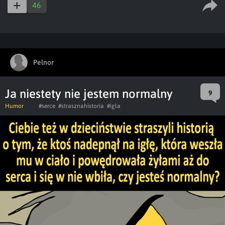
46
Pelnor
Ja niestety nie jestem normalny
9
Humor
#serce
#strasznahistoria
#igla