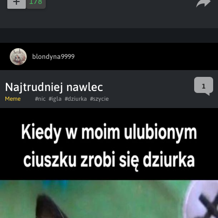
178
blondyna9999
Najtrudniej nawlec
1
Meme
#nic
#igla
#dziurka
#szycie