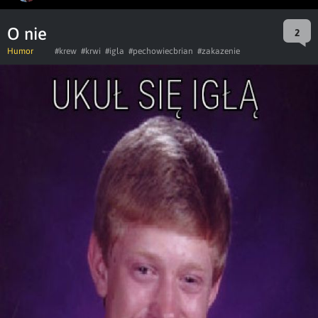
O nie
2
Humor
#krew
#krwi
#igla
#pechowiecbrian
#zakazenie