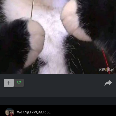
37
Wd77qEFvVQACtq5C