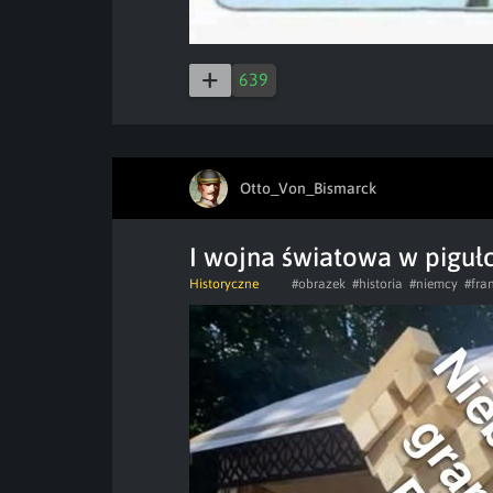
639
Otto_Von_Bismarck
I wojna światowa w piguł
Historyczne
#obrazek
#historia
#niemcy
#fra