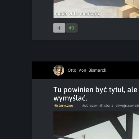
40
Otto_Von_Bismarck
Tu powinien być tytuł, ale
wymyślać.
Historyczne
#obrazek
#historia
#iiwojnaswia