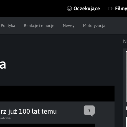
Oczekujące
Film
Polityka
Reakcje i emocje
Newsy
Motoryzacja
N
a
z już 100 lat temu
3
wiatowa