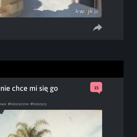
 nie chce mi się go
15
towa
#historyczne
#historycy