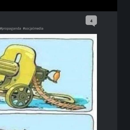
4
#propaganda
#socjalmedia