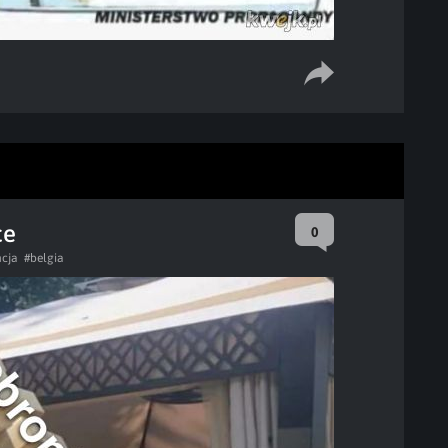
ce
0
ncja
#belgia