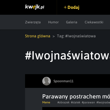
Dodaj
Zwierzęta
Humor
Galeria
Ciekawostki
Strona główna
Tag: #Iwojnaświatowa
#Iwojnaświatow
Spoonman11
Parawany postrachem mór
Meme
#obrazek
#statek
#parawan
#Iwojnaś