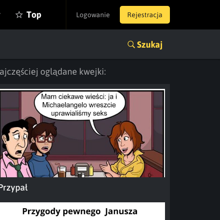
y
Top
Logowanie
Rejestracja
Szukaj
ajczęściej oglądane kwejki:
Przypał