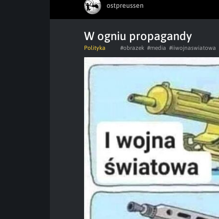
ostpreussen
W ogniu propagandy
Polityka
#obrazek
#media
#iiwojnaswiatowa