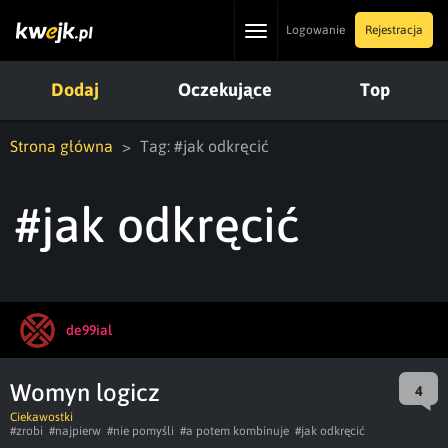
Toggle
Logowanie
Rejestracja
navigation
Dodaj
Oczekujące
Top
Strona główna
Tag: #jak odkręcić
#jak odkręcić
de99ial
Womyn logicz
4
Ciekawostki
#zrobi
#najpierw
#nie pomyśli
#a potem kombinuje
#jak odkręcić