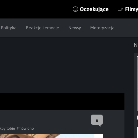
Oczekujące
Film
Polityka
Reakcje i emocje
Newsy
Motoryzacja
N
6
kby tobie
#mówiono