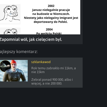
Zapomniał wół, jak cielęciem był.
ajlepszy komentarz:
szklankawod
Rok temu zabrakło mi 11km, a 
nie 15km

Zebrał ponad 900 000, albo i 
więcej, a nie 200 000.