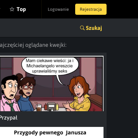
y
Top
Logowanie
Rejestracja
Szukaj
ajczęściej oglądane kwejki:
Przypał