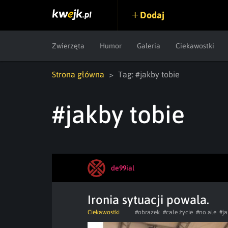
Dodaj
Zwierzęta
Humor
Galeria
Ciekawostki
Strona główna
Tag: #jakby tobie
#jakby tobie
de99ial
Ironia sytuacji powala.
Ciekawostki
#obrazek
#całe życie
#no ale
#ja