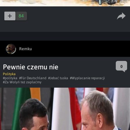
84
Remku
Pewnie czemu nie
0
Polityka
#polityka
#Für Deutschland
#Jebać tuska
#Wypłacanie reparacji
#Za Wołyń też zapłaćmy