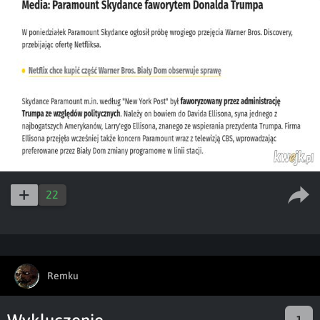
22
Remku
1