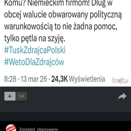
54
Zostałeś_zbanowany