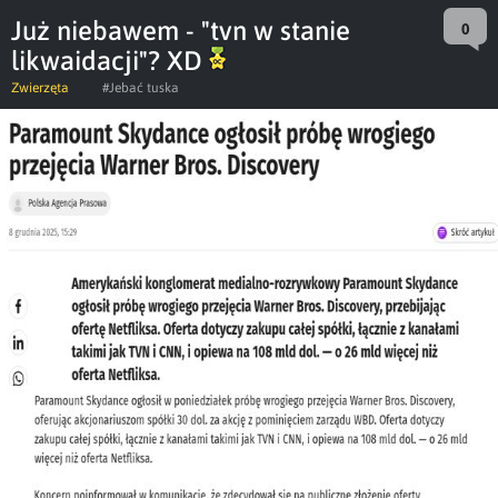
Już niebawem - "tvn w stanie
0
likwaidacji"? XD
Zwierzęta
#Jebać tuska