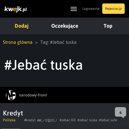
Toggle
Logowanie
Rejestracja
navigation
Dodaj
Oczekujące
Top
Strona główna
Tag: #Jebać tuska
#Jebać tuska
narodowy-front
Kredyt
6
Polityka
#kredyt
#Jebać KO
#Jebać tuska
#Jebać safe
##(ノಠ益ಠ)ノ