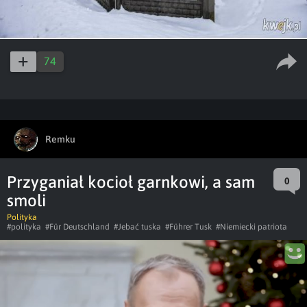
74
Remku
Przyganiał kocioł garnkowi, a sam
0
smoli
Polityka
#polityka
#Für Deutschland
#Jebać tuska
#Führer Tusk
#Niemiecki patriota