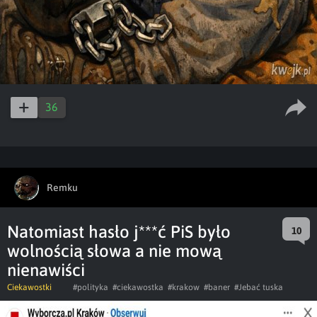
36
Remku
Natomiast hasło j***ć PiS było
10
wolnością słowa a nie mową
nienawiści
Ciekawostki
#polityka
#ciekawostka
#krakow
#baner
#Jebać tuska