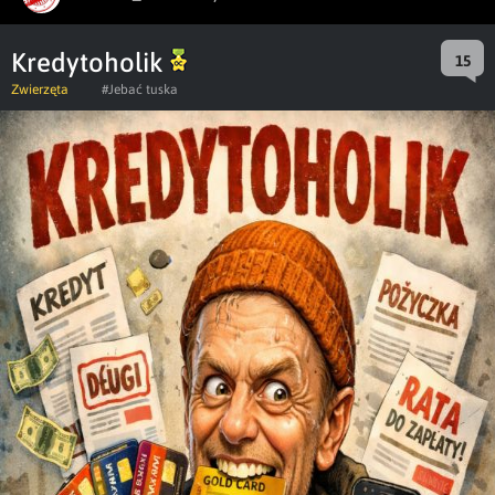
Kredytoholik
15
Zwierzęta
#Jebać tuska