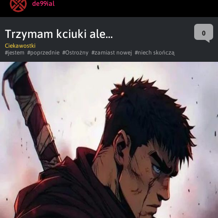
de99ial
Trzymam kciuki ale...
0
Ciekawostki
#jestem
#poprzednie
#Ostrożny
#zamiast nowej
#niech skończą