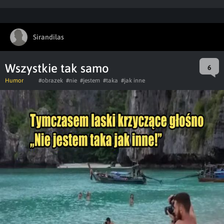
Sirandilas
Wszystkie tak samo
6
Humor
#obrazek
#nie
#jestem
#taka
#jak inne