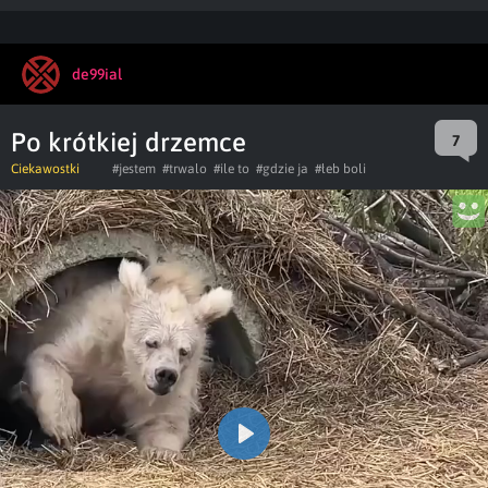
de99ial
Po krótkiej drzemce
7
Ciekawostki
#jestem
#trwalo
#ile to
#gdzie ja
#łeb boli
Play