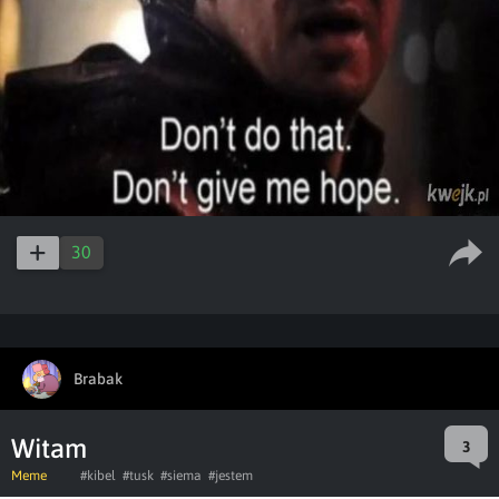
30
Brabak
Witam
3
Meme
#kibel
#tusk
#siema
#jestem