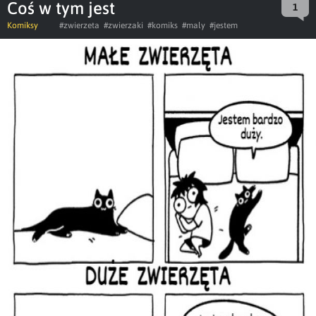
Coś w tym jest
1
Komiksy
#zwierzeta
#zwierzaki
#komiks
#maly
#jestem