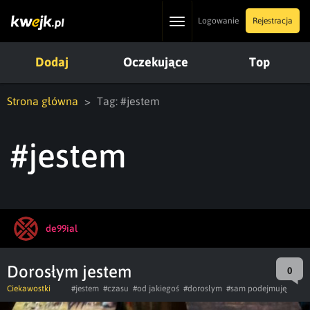
Toggle
Logowanie
Rejestracja
navigation
Dodaj
Oczekujące
Top
Strona główna
Tag: #jestem
#jestem
de99ial
Dorosłym jestem
0
Ciekawostki
#jestem
#czasu
#od jakiegoś
#dorosłym
#sam podejmuję