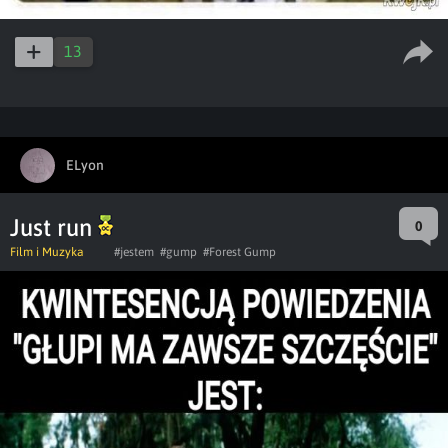
13
ELyon
Just run
0
Film i Muzyka
#jestem
#gump
#Forest Gump