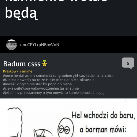
będą
oncCPYLrpNBhvVoN
Badum csss
5
Kreskówki i anime
#mem hentai anime commuist song anime girl capitalism anarchism
#Nie ma dowodu na to że Hitler wiedział o Holokauście
#lewaki których nie stać by pójść do nieba
#ciekaweile%prawakowroczniehustasienalinie
#jeżeli my przestaniemy o tym mówić to kamienie wołać będą