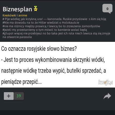
Biznesplan
0
Kreskówki i anime
# Pije wódkę; jak krzykną ura! — kanonada. Ruskie przysłowie : s kim się biję
#Nie ma dowodu na to że Hitler wiedział o Holokauście
#nie ma różnicy między prawicą i lewicą bo to zrzeszenia zamordystów
#jeżeli my przestaniemy o tym mówić to kamienie wołać będą
#głupot więcej nie przebijesz no bo taka jest ich rola niech lewica stą się zmyje
na otwarcie parasola
39