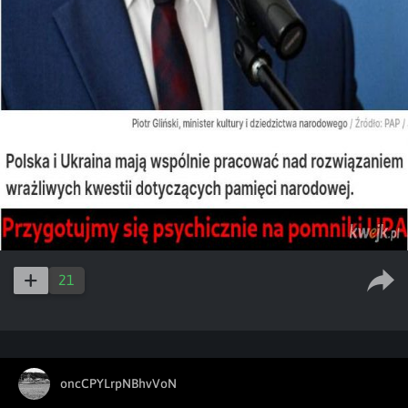
21
oncCPYLrpNBhvVoN