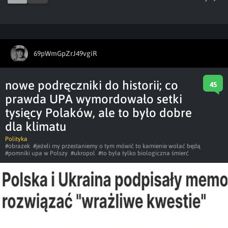
69pWmGpZrJ49vgiR
nowe podręczniki do historii; co
45
prawda UPA wymordowało setki
tysięcy Polaków, ale to było dobre
dla klimatu
Polityka
#obrazek
#jeżeli my przestaniemy o tym mówić to kamienie wołać będą
#pomniki upa w Polszy
#ukropol
#to była tylko biologiczna śmierć