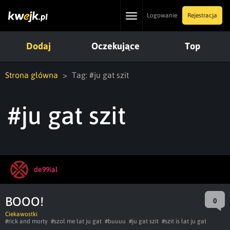
Toggle
Logowanie
Rejestracja
navigation
Dodaj
Oczekujące
Top
Strona główna
Tag: #ju gat szit
#ju gat szit
de99ial
BOOO!
0
Ciekawostki
#rick and morty
#szoł me łat ju gat
#buuuu
#ju gat szit
#szit is łat ju gat