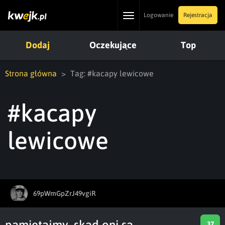
Toggle
Logowanie
Rejestracja
navigation
Dodaj
Oczekujące
Top
Strona główna
Tag: #kacapy lewicowe
#kacapy
lewicowe
69pWmGpZrJ49vgiR
pamiętajmy, skąd oni są
37