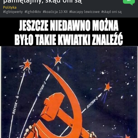
Polityka
#lgbtqwerty
#lghd4ktv
#koalicja 13 XII
#kacapy lewicowe
#skąd oni są