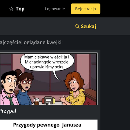
y
Top
Logowanie
Rejestracja
Szukaj
ajczęściej oglądane kwejki:
Przypał