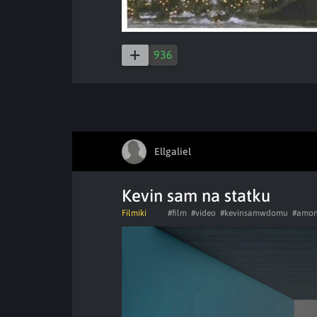
936
Ellgaliel
Kevin sam na statku
Filmiki
#film
#video
#kevinsamwdomu
#amon