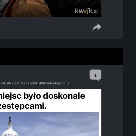
1
itol
#NajazdNaKapitol
#BitwaNaKapitolu