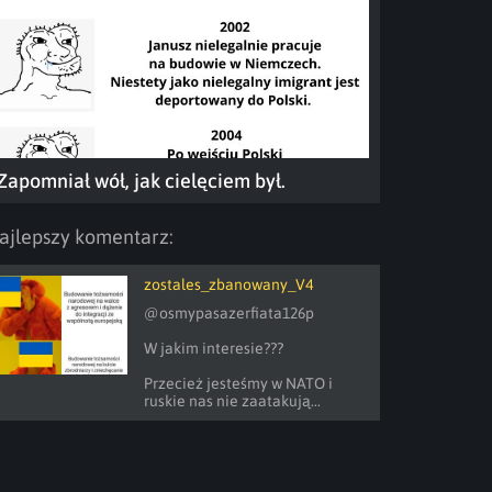
Zapomniał wół, jak cielęciem był.
ajlepszy komentarz:
zostales_zbanowany_V4
@osmypasazerfiata126p 

W jakim interesie???

Przecież jesteśmy w NATO i 
ruskie nas nie zaatakują...