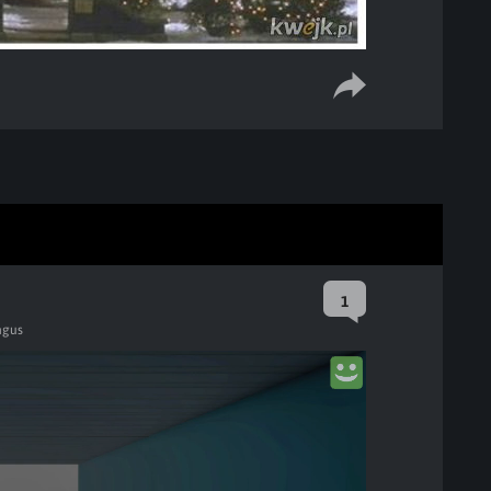
1
gus