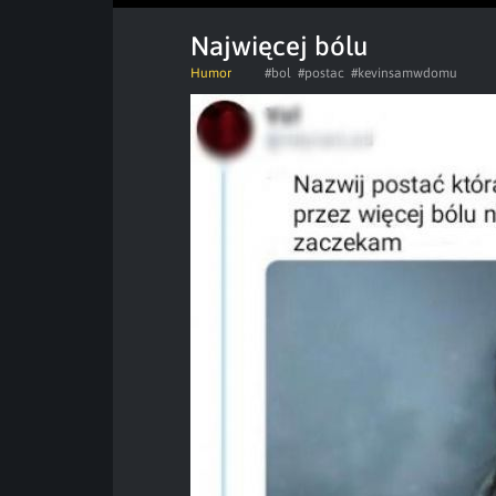
Najwięcej bólu
Humor
#bol
#postac
#kevinsamwdomu