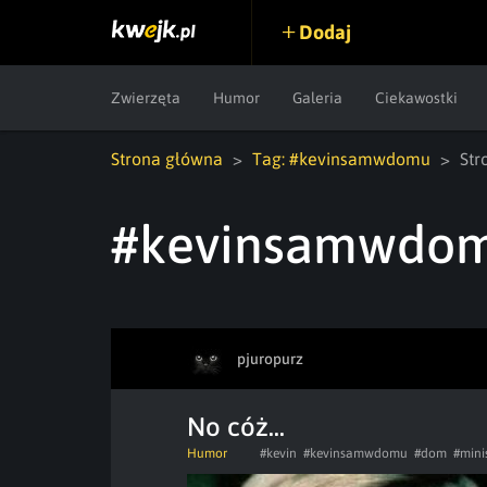
Dodaj
Zwierzęta
Humor
Galeria
Ciekawostki
Strona główna
Tag: #kevinsamwdomu
Str
#kevinsamwdo
pjuropurz
No cóż...
Humor
#kevin
#kevinsamwdomu
#dom
#mini