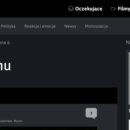
Oczekujące
Film
Polityka
Reakcje i emocje
Newsy
Motoryzacja
N
ona 6
mu
7
sterstwo
#sam