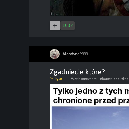
1032
blondyna9999
Zgadniecie które?
Polityka
#kevinsamwdomu
#homealone
#kap