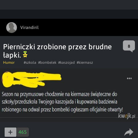
Virandiril
Pierniczki zrobione przez brudne
8
łapki.
Humor
#szkola
#bombelek
#kaszojad
#kiermasz
465