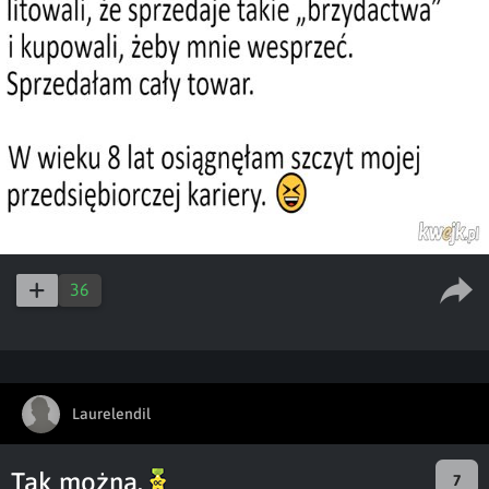
36
Laurelendil
Tak można.
7