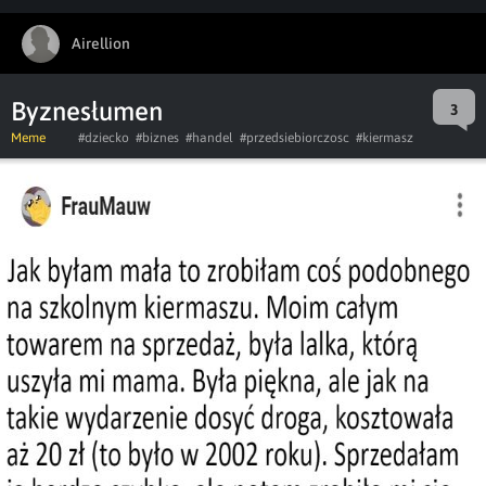
Airellion
Byznesłumen
3
Meme
#dziecko
#biznes
#handel
#przedsiebiorczosc
#kiermasz