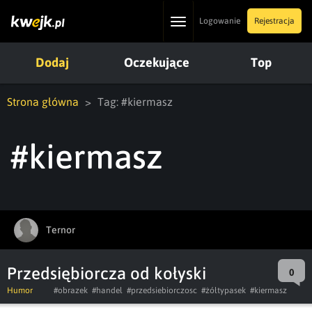
Toggle
Logowanie
Rejestracja
navigation
Dodaj
Oczekujące
Top
Strona główna
Tag: #kiermasz
#kiermasz
Ternor
Przedsiębiorcza od kołyski
0
Humor
#obrazek
#handel
#przedsiebiorczosc
#żółtypasek
#kiermasz