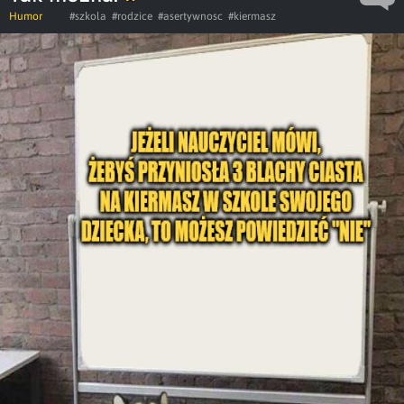
Humor
#szkola
#rodzice
#asertywnosc
#kiermasz