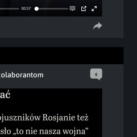
00:57
Enable
PIP
Enter
captions
fullscreen
 kolaborantom
6