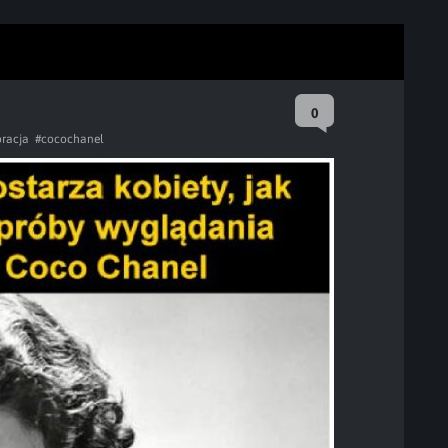
0
racja
#cocochanel