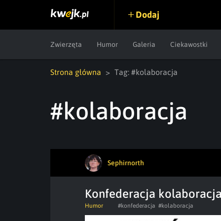
Dodaj
Zwierzęta
Humor
Galeria
Ciekawostki
Strona główna
Tag: #kolaboracja
#kolaboracja
Sephirnorth
Konfederacja kolaboracja
Humor
#konfederacja
#kolaboracja