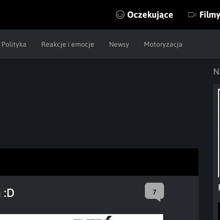
Oczekujące
Film
Polityka
Reakcje i emocje
Newsy
Motoryzacja
N
 :D
7