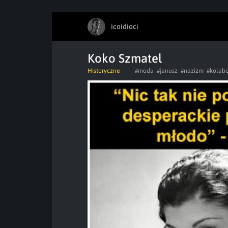
icoidioci
Koko Szmatel
Historyczne
#moda
#janusz
#nazizm
#kolabo