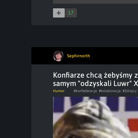
17
Sephirnorth
Konfiarze chcą żebyśmy z
samym "odzyskali Luwr" 
Humor
#konfederacja
#kolaboracja
#Zdrajcy 