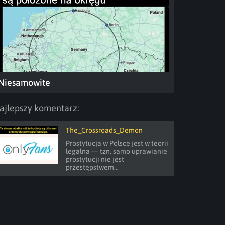
Niesamowite
ajlepszy komentarz:
The_Crossroads_Demon
Prostytucja w Polsce jest w teorii 
legalna — tzn. samo uprawianie 
prostytucji nie jest 
przestępstwem...