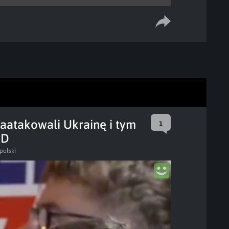
aatakowali Ukrainę i tym
1
XD
polski