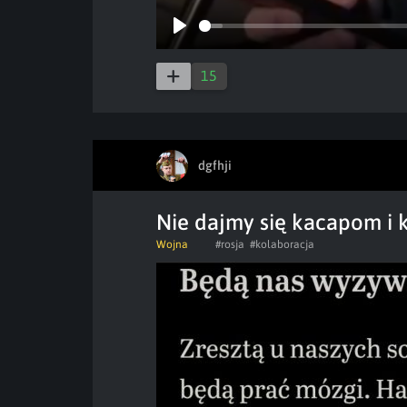
Play
15
dgfhji
Nie dajmy się kacapom i
Wojna
#rosja
#kolaboracja