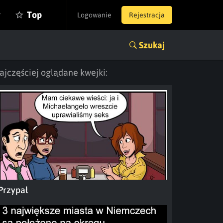
y
Top
Logowanie
Rejestracja
Szukaj
ajczęściej oglądane kwejki:
Przypał