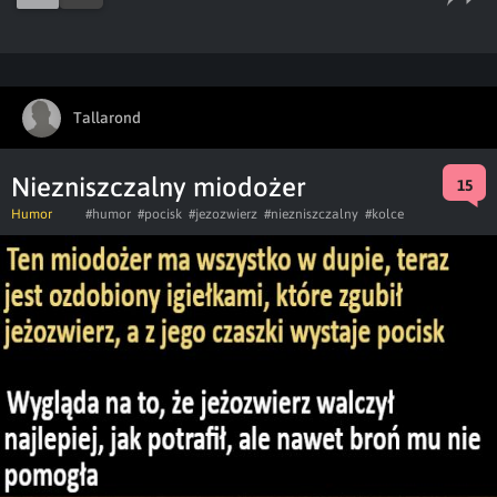
Tallarond
Niezniszczalny miodożer
15
Humor
#humor
#pocisk
#jezozwierz
#niezniszczalny
#kolce