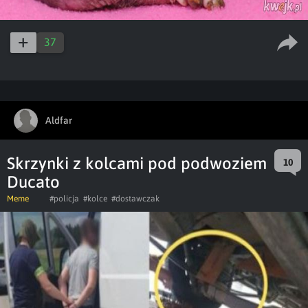
37
Aldfar
Skrzynki z kolcami pod podwoziem
10
Ducato
Meme
#policja
#kolce
#dostawczak