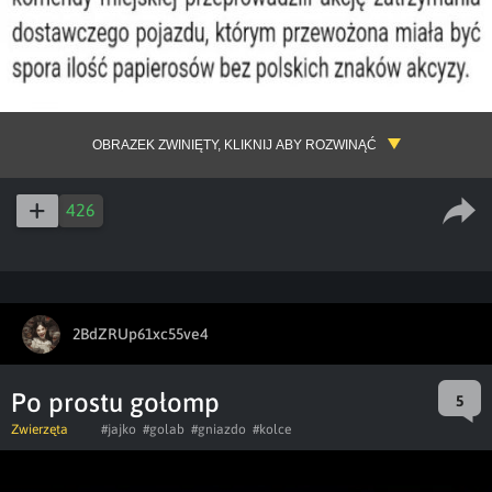
OBRAZEK ZWINIĘTY, KLIKNIJ ABY ROZWINĄĆ
426
2BdZRUp61xc55ve4
Po prostu gołomp
5
Zwierzęta
#jajko
#golab
#gniazdo
#kolce