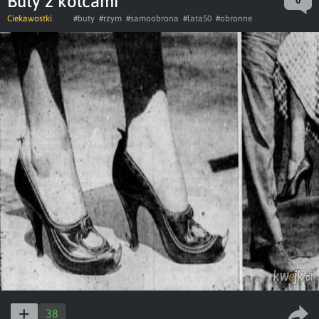
Buty z kolcami
0
Ciekawostki
#buty
#rzym
#samoobrona
#lata50
#obronne
38