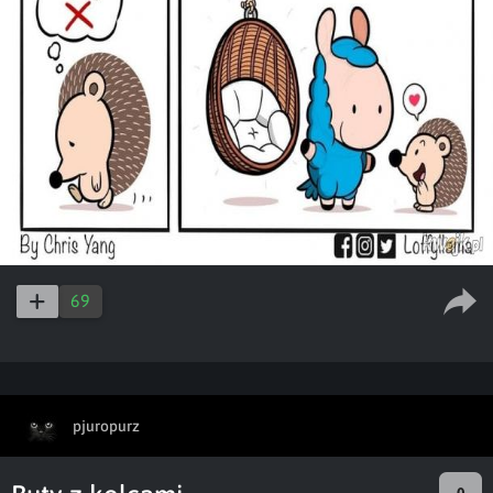
69
pjuropurz