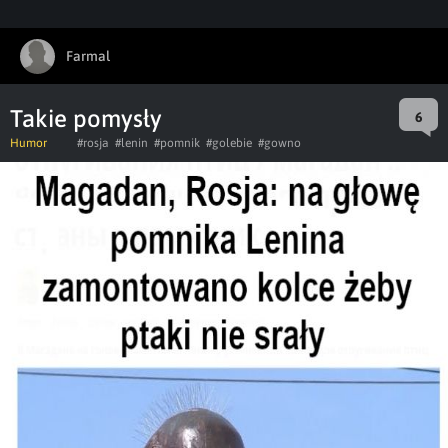
Farmal
Takie pomysły
6
Humor
#rosja
#lenin
#pomnik
#golebie
#gowno