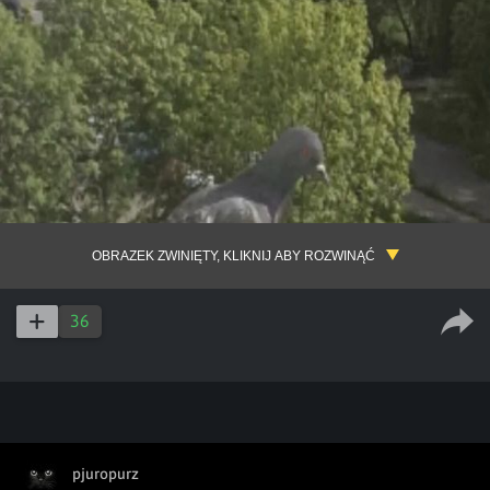
OBRAZEK ZWINIĘTY, KLIKNIJ ABY ROZWINĄĆ
36
pjuropurz