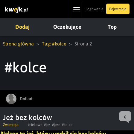
Toggle
Logowanie
Rejestracja
navigation
Dodaj
Oczekujące
Top
Strona główna
Tag: #kolce
Strona 2
#kolce
Dollad
Jeż bez kolców
6
Zwierzęta
#ciekawe
#jez
#jeze
#kolce