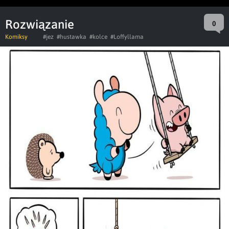
Rozwiązanie
0
Komiksy
#jez
#hustawka
#kolce
#Loffyllama