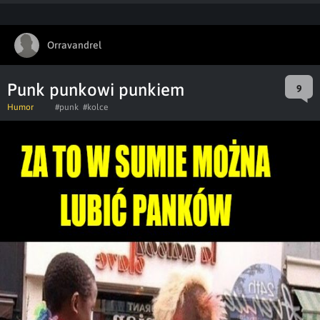
Orravandrel
Punk punkowi punkiem
9
Humor
#punk
#kolce