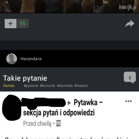
55
Harandara
Takie pytanie
1
Humor
#pytanie
#komorki
#damskie
#meskie