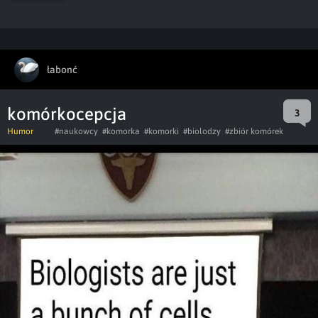
łabonć
komórkocepcja
3
Humor
#naukowcy
#komorka
#komorki
#biolodzy
#zbiór komórek