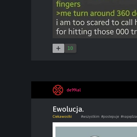
10
de99ial
Ewolucja.
Ciekawostki
#wszystkim
#postepuje
#napędza