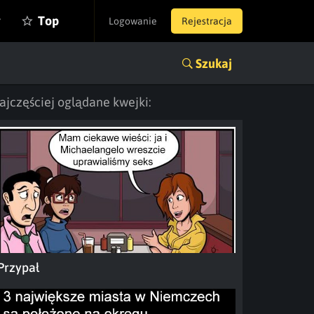
y
Top
Logowanie
Rejestracja
Szukaj
ajczęściej oglądane kwejki:
Przypał