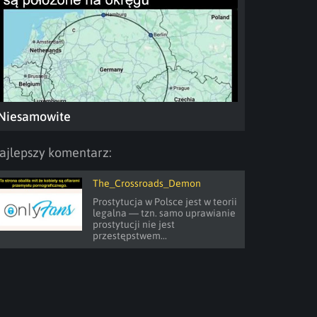
Niesamowite
ajlepszy komentarz:
The_Crossroads_Demon
Prostytucja w Polsce jest w teorii 
legalna — tzn. samo uprawianie 
prostytucji nie jest 
przestępstwem...