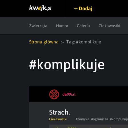
Dodaj
Zwierzęta
Humor
Galeria
Ciekawostki
Strona główna
Tag: #komplikuje
#komplikuje
de99ial
Strach.
Ciekawostki
#zamyka
#ogranicza
#komplikuj