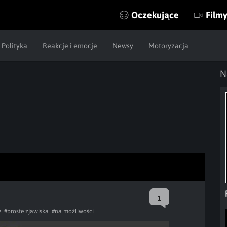
Oczekujące
Film
Polityka
Reakcje i emocje
Newsy
Motoryzacja
N
1
e
#proste zjawiska
#na możliwości