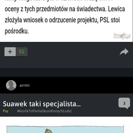
51
arrmi
Suawek taki specjalista...
3
Psy
#KonfaToPartiaSkundlonychLudzi