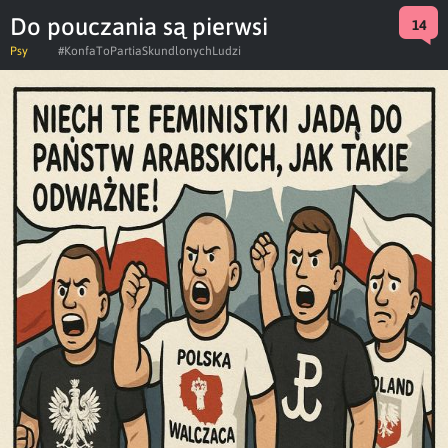
Do pouczania są pierwsi
14
Psy
#KonfaToPartiaSkundlonychLudzi