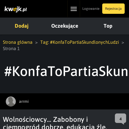
Toggle
Logowanie
Rejestracja
navigation
Dodaj
Oczekujące
Top
Strona główna
Tag: #KonfaToPartiaSkundlonychLudzi
Strona 1
#KonfaToPartiaSkun
arrmi
Wolnościowcy... Zabobony i
4
ciemnogród dobrze, edukacja źle.