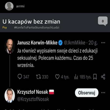
arrmi
U kacapów bez zmian
0
Psy
#KonfaToPartiaSkundlonychLudzi