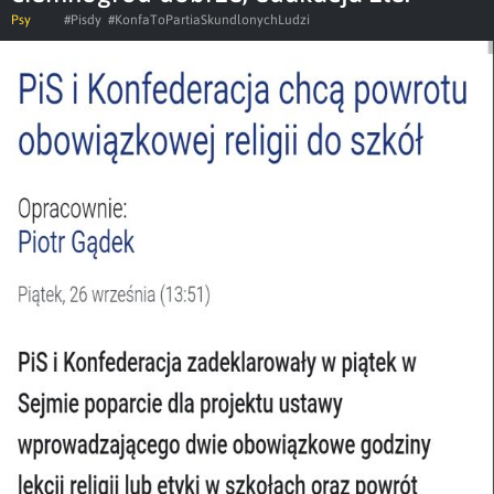
Psy
#Pisdy
#KonfaToPartiaSkundlonychLudzi