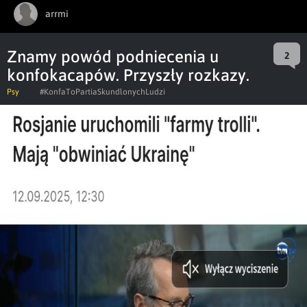
arrmi
Znamy powód podniecenia u
2
konfokacapów. Przyszły rozkazy.
Psy
#KonfaToPartiaSkundlonychLudzi