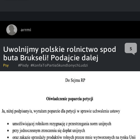
arrmi
Uwolnijmy polskie rolnictwo spod
5
buta Brukseli! Podajcie dalej
Psy
#Pisdy
#KonfaToPartiaSkundlonychLudzi