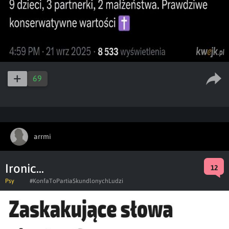
69
arrmi
Ironic...
12
Psy
#KonfaToPartiaSkundlonychLudzi