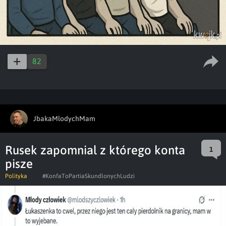
82
JbakaMlodychMam
Rusek zapomnial z którego konta
1
pisze
Polityka
#KonfaToPartiaSkundlonychLudzi